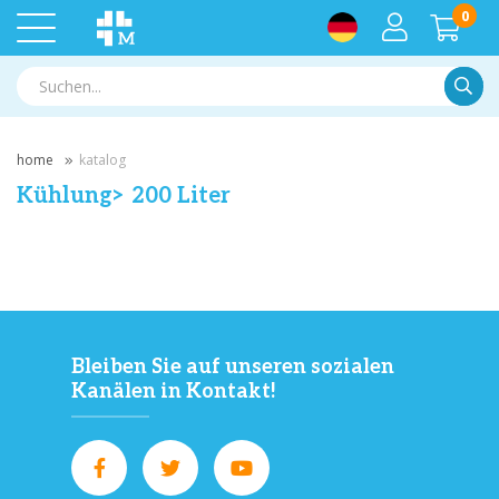
0
Suche
home
katalog
Kühlung> 200 Liter
Bleiben Sie auf unseren sozialen
Kanälen in Kontakt!