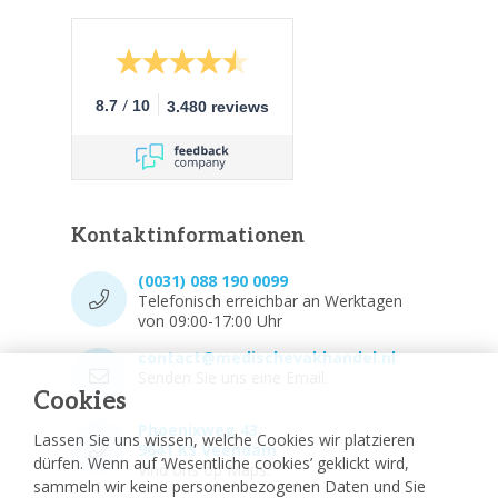
/
8.7
10
3.480 reviews
Kontaktinformationen
(0031) 088 190 0099
Telefonisch erreichbar an Werktagen
von 09:00-17:00 Uhr
contact@medischevakhandel.nl
Senden Sie uns eine Email.
Cookies
Phoenixweg 43,
Lassen Sie uns wissen, welche Cookies wir platzieren
9641 KS Veendam
dürfen. Wenn auf ‘Wesentliche cookies’ geklickt wird,
Vind ons op Maps.
sammeln wir keine personenbezogenen Daten und Sie