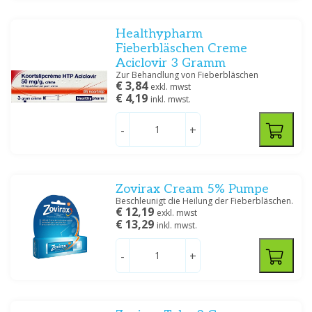
Preis
Healthypharm
Fieberbläschen Creme
Aciclovir 3 Gramm
Zur Behandlung von Fieberbläschen
€ 3,84
exkl. mwst
€ 4,19
inkl. mwst.
Spezifikation
Creme/zalf
(3)
-
+
Filtern
Zovirax Cream 5% Pumpe
Beschleunigt die Heilung der Fieberbläschen.
€ 12,19
exkl. mwst
€ 13,29
inkl. mwst.
-
+