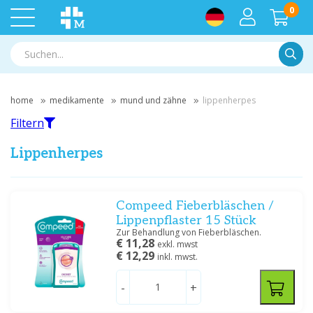
0
Suche
home
medikamente
mund und zähne
lippenherpes
Filtern
Lippenherpes
Filtern
Compeed Fieberbläschen /
Lippenpflaster 15 Stück
Zur Behandlung von Fieberbläschen.
Nach Marke filtern
€ 11,28
exkl. mwst
€ 12,29
inkl. mwst.
Glaxosmithkline
(2)
Healthypharm
(1)
-
+
OTC Medical BV
(1)