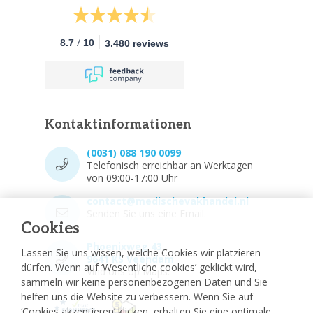
/
8.7
10
3.480 reviews
Kontaktinformationen
(0031) 088 190 0099
Telefonisch erreichbar an Werktagen
von 09:00-17:00 Uhr
contact@medischevakhandel.nl
Senden Sie uns eine Email.
Cookies
Phoenixweg 43,
Lassen Sie uns wissen, welche Cookies wir platzieren
9641 KS Veendam
dürfen. Wenn auf ‘Wesentliche cookies’ geklickt wird,
Vind ons op Maps.
sammeln wir keine personenbezogenen Daten und Sie
helfen uns die Website zu verbessern. Wenn Sie auf
‘Cookies akzeptieren’ klicken, erhalten Sie eine optimale