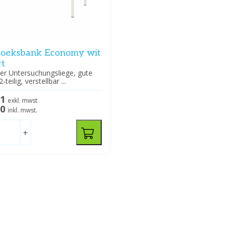
oeksbank Economy wit
rt
er Untersuchungsliege, gute
-teilig, verstellbar ...
01
exkl. mwst
00
inkl. mwst.
+