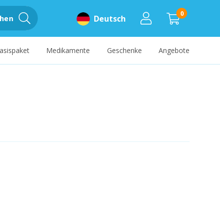
0
hen
Deutsch
asispaket
Medikamente
Geschenke
Angebote