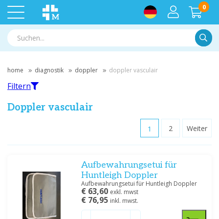
0
Suche
home
diagnostik
doppler
doppler vasculair
Filtern
Doppler vasculair
1
2
Weiter
Filtern
Aufbewahrungsetui für
Nach Marke filtern
Huntleigh Doppler
Hadeco
(6)
Aufbewahrungsetui für Huntleigh Doppler
€ 63,60
Huntleigh
(17)
exkl. mwst
€ 76,95
inkl. mwst.
Medische Vakhandel
(5)