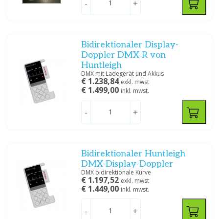
-
+
Preis
Bidirektionaler Display-
Doppler DMX-R von
Huntleigh
DMX mit Ladegerät und Akkus
Filtern
€ 1.238,84
exkl. mwst
€ 1.499,00
inkl. mwst.
-
+
Bidirektionaler Huntleigh
DMX-Display-Doppler
DMX bidirektionale Kurve
€ 1.197,52
exkl. mwst
€ 1.449,00
inkl. mwst.
-
+