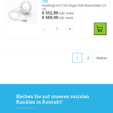
cm
Huntleigh ACC162 Finger/Zeh-Manschette 2,5
cm
€ 552,89
exkl. mwst
€ 669,00
inkl. mwst.
-
+
1
2
Weiter
Bleiben Sie auf unseren sozialen
Kanälen in Kontakt!