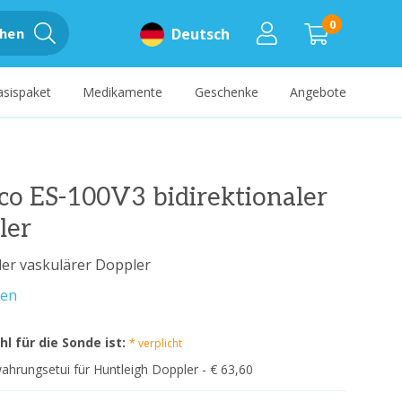
0
hen
Deutsch
asispaket
Medikamente
Geschenke
Angebote
o ES-100V3 bidirektionaler
ler
der vaskulärer Doppler
sen
l für die Sonde ist:
* verplicht
hrungsetui für Huntleigh Doppler - € 63,60