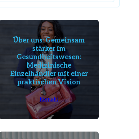
Über uns: Gemeinsam
stärker im
Gesundheitswesen:
Medizinische
Einzelhändler mit einer
praktischen Vision
Kontakt