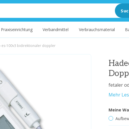
Suc
Praxiseinrichtung
Verbandmittel
Verbrauchsmaterial
B
 es-100v3 bidirektionaler doppler
Hadec
Dopp
fetaler o
Mehr Le
Meine Wah
Aufbewa