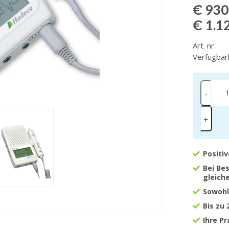
€ 930
€ 1.1
Art. nr.
Verfügbar
-
+
Positi
Bei Be
gleich
Sowohl
Bis zu
Ihre P