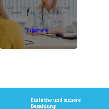
Machen Sie ihre eigene Wunschliste und
bündeln Sie Ihre Lieblingsprodukte!
Registrieren
Einfache und sichere
Bezahlung