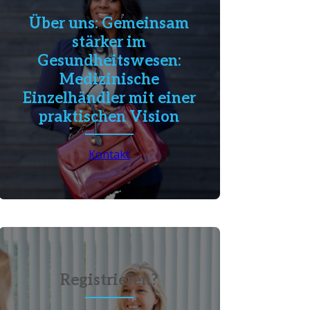
Über uns: Gemeinsam
stärker im
Gesundheitswesen:
Medizinische
Einzelhändler mit einer
praktischen Vision
Kontakt
Registrieren?