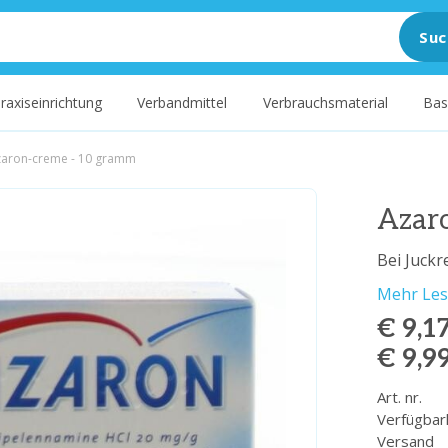
Suc
raxiseinrichtung
Verbandmittel
Verbrauchsmaterial
Bas
zaron-creme - 10 gramm
Azar
Bei Juckr
Mehr Le
€ 9,1
€ 9,9
Art. nr.
Verfügbar
Versand