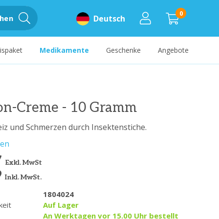
0
hen
Deutsch
ispaket
Medikamente
Geschenke
Angebote
on-Creme - 10 Gramm
eiz und Schmerzen durch Insektenstiche.
sen
7
Exkl. MwSt
9
Inkl. MwSt.
1804024
keit
Auf Lager
An Werktagen vor 15.00 Uhr bestellt