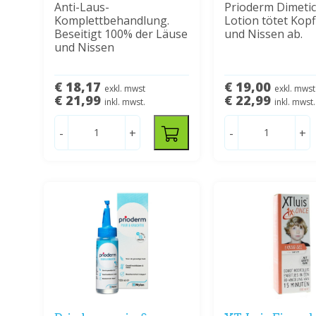
Anti-Laus-
Prioderm Dimeti
Komplettbehandlung.
Lotion tötet Kop
Beseitigt 100% der Läuse
und Nissen ab.
und Nissen
€ 18,17
€ 19,00
exkl. mwst
exkl. mwst
€ 21,99
€ 22,99
inkl. mwst.
inkl. mwst.
-
+
-
+