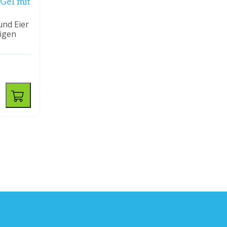
Gel mit
und Eier
tigen