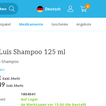
0
hen
Deutsch
ispaket
Medikamente
Geschenke
Angebote
 Luis Shampoo 125 ml
s-Shampoo
sen
2
Exkl. MwSt
49
Inkl. MwSt.
1804041
keit
Auf Lager
An Werktagen vor 15.00 Uhr bestellt