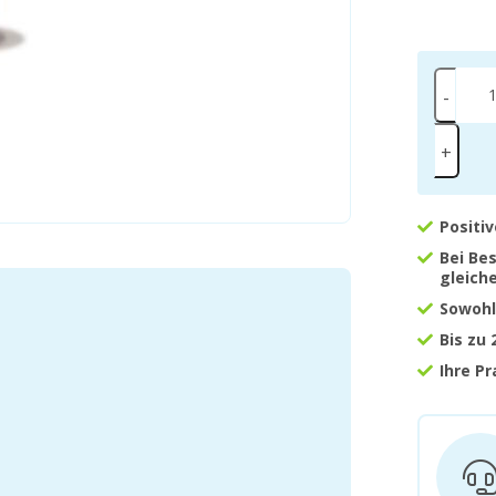
-
+
Positi
Bei Be
gleich
Sowohl
Bis zu
Ihre P