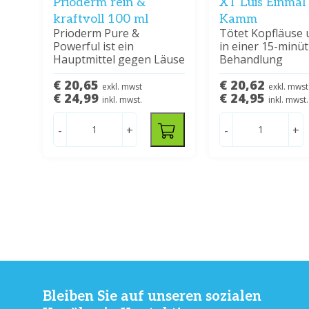
Prioderm rein &
XT Luis Einmal 
kraftvoll 100 ml
Kamm
Prioderm Pure &
Tötet Kopfläuse 
Powerful ist ein
in einer 15-minü
Hauptmittel gegen Läuse
Behandlung
€ 20,65
€ 20,62
exkl. mwst
exkl. mwst
€ 24,99
€ 24,95
inkl. mwst.
inkl. mwst.
-
+
-
+
Bleiben Sie auf unseren sozialen