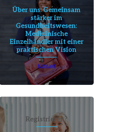
Über uns: Gemeinsam
stärker im
Gesundheitswesen:
Medizinische
Einzelhändler mit einer
praktischen Vision
Kontakt
Registrieren?