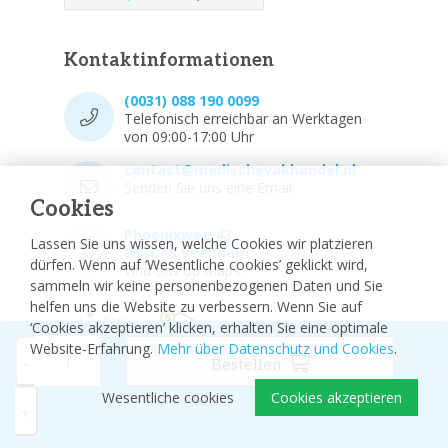
Kontaktinformationen
(0031) 088 190 0099
Telefonisch erreichbar an Werktagen
von 09:00-17:00 Uhr
contact@medischevakhandel.nl
Senden Sie uns eine Email.
Cookies
Phoenixweg 43,
Lassen Sie uns wissen, welche Cookies wir platzieren
9641 KS Veendam
dürfen. Wenn auf ‘Wesentliche cookies’ geklickt wird,
Vind ons op Maps.
sammeln wir keine personenbezogenen Daten und Sie
helfen uns die Website zu verbessern. Wenn Sie auf
‘Cookies akzeptieren’ klicken, erhalten Sie eine optimale
Website-Erfahrung.
Mehr über Datenschutz und Cookies
.
-
Bestellen
Wesentliche cookies
Cookies akzeptieren
© 2026 - Medizinischer Fachhandel
Sitemap
+
Disclaimer
Privacy Policy
Cookie-Einstellungen