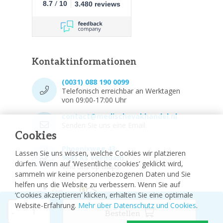
/
8.7
10
3.480 reviews
Kontaktinformationen
(0031) 088 190 0099
Telefonisch erreichbar an Werktagen
von 09:00-17:00 Uhr
contact@medischevakhandel.nl
Senden Sie uns eine Email.
Cookies
Phoenixweg 43,
Lassen Sie uns wissen, welche Cookies wir platzieren
9641 KS Veendam
dürfen. Wenn auf ‘Wesentliche cookies’ geklickt wird,
Vind ons op Maps.
sammeln wir keine personenbezogenen Daten und Sie
helfen uns die Website zu verbessern. Wenn Sie auf
‘Cookies akzeptieren’ klicken, erhalten Sie eine optimale
Website-Erfahrung.
Mehr über Datenschutz und Cookies
.
-
Bestellen