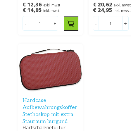
€ 12,36
€ 20,62
exkl. mwst
exkl. mwst
€ 14,95
€ 24,95
inkl. mwst.
inkl. mwst.
-
+
-
+
Hardcase
Aufbewahrungskoffer
Stethoskop mit extra
Stauraum burgund
Hartschalenetui für