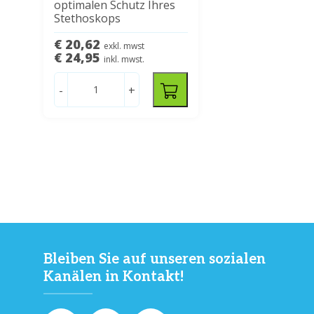
optimalen Schutz Ihres
Stethoskops
€ 20,62
exkl. mwst
€ 24,95
inkl. mwst.
-
+
Bleiben Sie auf unseren sozialen
Kanälen in Kontakt!