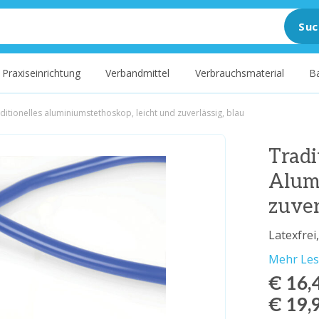
Suc
Praxiseinrichtung
Verbandmittel
Verbrauchsmaterial
B
aditionelles aluminiumstethoskop, leicht und zuverlässig, blau
Tradi
Alumi
zuver
Latexfrei
Mehr Le
€ 16,
€ 19,