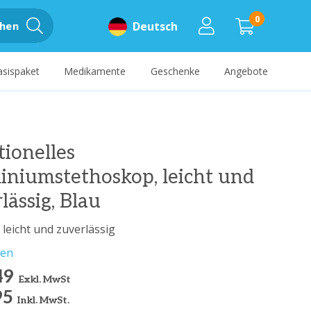
0
hen
Deutsch
asispaket
Medikamente
Geschenke
Angebote
tionelles
niumstethoskop, leicht und
lässig, Blau
, leicht und zuverlässig
sen
49
Exkl. MwSt
95
Inkl. MwSt.