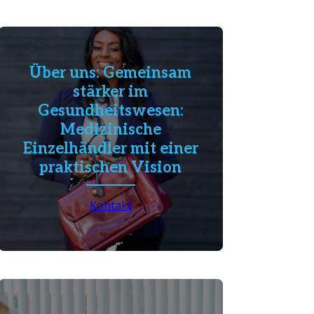
Über uns: Gemeinsam
stärker im
Gesundheitswesen:
Medizinische
Einzelhändler mit einer
praktischen Vision
Kontakt