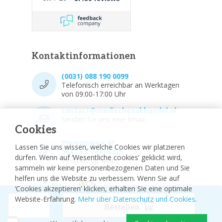
Kontaktinformationen
(0031) 088 190 0099
Telefonisch erreichbar an Werktagen
von 09:00-17:00 Uhr
contact@medischevakhandel.nl
Senden Sie uns eine Email.
Cookies
Phoenixweg 43,
Lassen Sie uns wissen, welche Cookies wir platzieren
9641 KS Veendam
dürfen. Wenn auf ‘Wesentliche cookies’ geklickt wird,
Vind ons op Maps.
sammeln wir keine personenbezogenen Daten und Sie
helfen uns die Website zu verbessern. Wenn Sie auf
‘Cookies akzeptieren’ klicken, erhalten Sie eine optimale
Website-Erfahrung.
Mehr über Datenschutz und Cookies
.
-
Bestellen