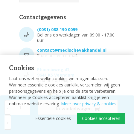
Contactgegevens
(0031) 088 190 0099
Bel ons op werkdagen van 09:00 - 17.00
uur
contact@medischevakhandel.nl
Stuur ons een e-mail.
Cookies
Phoenixweg 43,
9641 KS Veendam
Laat ons weten welke cookies we mogen plaatsen.
Vind ons op Maps.
Wanneer essentiële cookies aanklikt verzamelen wij geen
persoonsgegevens en help je ons de site te verbeteren.
Wanneer je Cookies accepteren aanklikt krijg je een
optimale website ervaring.
Meer over privacy & cookies
.
-
In winkelwagen
Essentiële cookies
Cookies accepteren
© 2026 - Medische vakhandel
Sitemap
+
Disclaimer
Privacy Policy
Cookie-instellingen