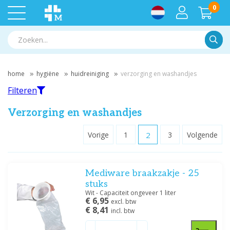
0
Zoek
home
hygiëne
huidreiniging
verzorging en washandjes
Filteren
Verzorging en washandjes
Vorige
1
2
3
Volgende
Filteren
Mediware braakzakje - 25
Filter op merk
stuks
12WASH
(1)
Wit - Capaciteit ongeveer 1 liter
€ 6,95
Hartmann
(6)
excl. btw
€ 8,41
incl. btw
Kleenex
(2)
Medische Vakhandel
(1)