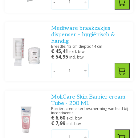
-
+
Meditrade
(2)
Mediware
(3)
Swash
(14)
Mediware braakzakjes
dispenser – hygiënisch &
Prijs
handig
Breedte: 13 cm diepte: 14 cm
€ 45,41
excl. btw
€ 54,95
incl. btw
-
+
Specificatie
Urinaal / Ondersteek
(2)
MoliCare Skin Barrier cream -
Tube - 200 ML
Filteren
Barrièrecrème; ter bescherming van huid bij
incontinentie.
€ 6,60
excl. btw
€ 7,99
incl. btw
-
+