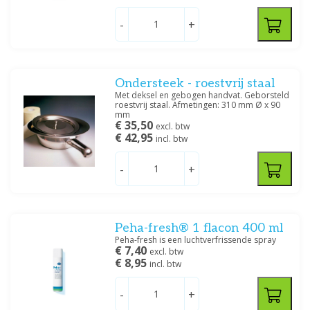
-
+
Ondersteek - roestvrij staal
Met deksel en gebogen handvat. Geborsteld
roestvrij staal. Afmetingen: 310 mm Ø x 90
mm
€ 35,50
excl. btw
€ 42,95
incl. btw
-
+
Peha-fresh® 1 flacon 400 ml
Peha-fresh is een luchtverfrissende spray
€ 7,40
excl. btw
€ 8,95
incl. btw
-
+