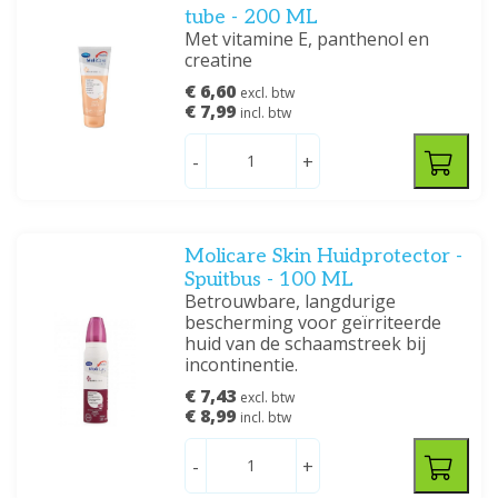
tube - 200 ML
Met vitamine E, panthenol en
creatine
€ 6,60
excl. btw
€ 7,99
incl. btw
-
+
Molicare Skin Huidprotector -
Spuitbus - 100 ML
Betrouwbare, langdurige
bescherming voor geïrriteerde
huid van de schaamstreek bij
incontinentie.
€ 7,43
excl. btw
€ 8,99
incl. btw
-
+