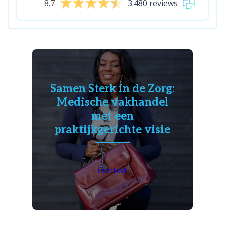
8.7
3.480 reviews
Samen Sterk in de Zorg:
Medische vakhandel
met een
praktijkgerichte visie
Contact