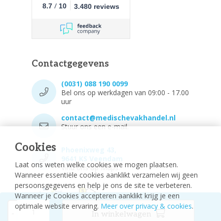
/
8.7
10
3.480 reviews
Contactgegevens
(0031) 088 190 0099
Bel ons op werkdagen van 09:00 - 17.00
uur
contact@medischevakhandel.nl
Stuur ons een e-mail.
Cookies
Phoenixweg 43,
9641 KS Veendam
Laat ons weten welke cookies we mogen plaatsen.
Vind ons op Maps.
Wanneer essentiële cookies aanklikt verzamelen wij geen
persoonsgegevens en help je ons de site te verbeteren.
Wanneer je Cookies accepteren aanklikt krijg je een
optimale website ervaring.
Meer over privacy & cookies
.
-
In winkelwagen