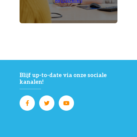
Blijf up-to-date via onze sociale
kanalen!