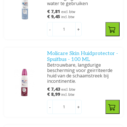
water te gebruiken
€ 7,81
excl. btw
€ 9,45
incl. btw
-
+
Molicare Skin Huidprotector -
Spuitbus - 100 ML
Betrouwbare, langdurige
bescherming voor geïrriteerde
huid van de schaamstreek bij
incontinentie.
€ 7,43
excl. btw
€ 8,99
incl. btw
-
+