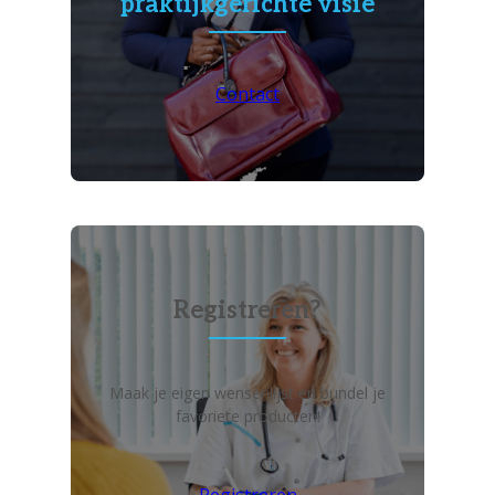
praktijkgerichte visie
Contact
Registreren?
Maak je eigen wensenlijst en bundel je
favoriete producten!
Registreren