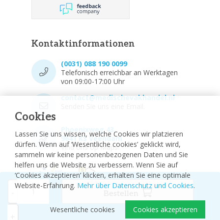
Kontaktinformationen
(0031) 088 190 0099
Telefonisch erreichbar an Werktagen
von 09:00-17:00 Uhr
contact@medischevakhandel.nl
Senden Sie uns eine Email.
Cookies
Phoenixweg 43,
Lassen Sie uns wissen, welche Cookies wir platzieren
9641 KS Veendam
dürfen. Wenn auf ‘Wesentliche cookies’ geklickt wird,
Vind ons op Maps.
sammeln wir keine personenbezogenen Daten und Sie
helfen uns die Website zu verbessern. Wenn Sie auf
‘Cookies akzeptieren’ klicken, erhalten Sie eine optimale
Website-Erfahrung.
Mehr über Datenschutz und Cookies
.
-
Bestellen
Wesentliche cookies
Cookies akzeptieren
© 2026 - Medizinischer Fachhandel
Sitemap
+