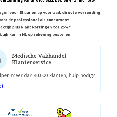
 verzending
vanaf €100 excl. btw en €121 incl. btw
gen voor 15 uur en op voorraad,
directe verzending
voor de
professional
als
consument
raktijk plus klant
kortingen tot 25%
*
ktijk kan in NL
op rekening
bestellen
Medische Vakhandel
Klantenservice
lpen meer dan 40.000 klanten, hulp nodig?
ct