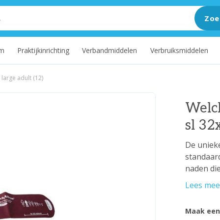
Zoe
um
Praktijkinrichting
Verbandmiddelen
Verbruiksmiddelen
large adult (12)
Welch
sl 32
De unieke
standaard
naden die
Lees mee
Maak een