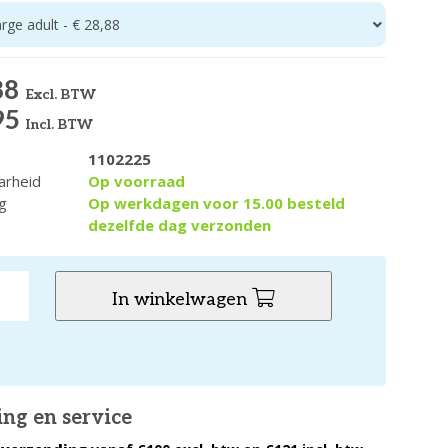
arge adult - € 28,88
88
Excl. BTW
95
Incl. BTW
1102225
arheid
Op voorraad
g
Op werkdagen voor 15.00 besteld
dezelfde dag verzonden
In winkelwagen
ing en service