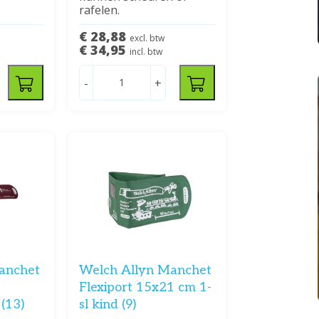
rafelen.
€ 28,88
excl. btw
€ 34,95
incl. btw
-
+
anchet
Welch Allyn Manchet
Flexiport 15x21 cm 1-
(13)
sl kind (9)