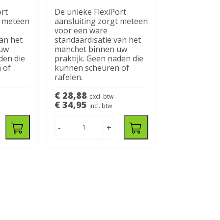
ort
De unieke FlexiPort
t meteen
aansluiting zorgt meteen
voor een ware
van het
standaardisatie van het
 uw
manchet binnen uw
den die
praktijk. Geen naden die
 of
kunnen scheuren of
rafelen.
€ 28,88
excl. btw
€ 34,95
incl. btw
-
+