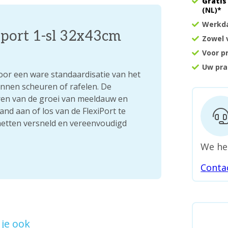
Gratis
(NL)*
Werkda
port 1-sl 32x43cm
Zowel 
Voor p
Uw pra
oor een ware standaardisatie van het
nnen scheuren of rafelen. De
eren van de groei van meeldauw en
nd aan of los van de FlexiPort te
etten versneld en vereenvoudigd
We he
Conta
je ook