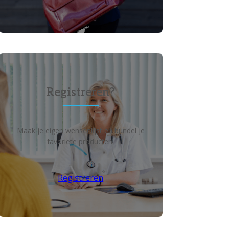
Registreren?
Maak je eigen wensenlijst en bundel je
favoriete producten!
Registreren