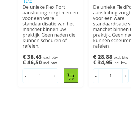
TPE
De unieke FlexiPort
De unieke FlexiP
aansluiting zorgt meteen
aansluiting zorg
voor een ware
voor een ware
standaardisatie van het
standaardisatie 
manchet binnen uw
manchet binnen
praktijk. Geen naden die
praktijk. Geen na
kunnen scheuren of
kunnen scheuren
rafelen.
rafelen.
€ 38,43
€ 28,88
excl. btw
excl. btw
€ 46,50
€ 34,95
incl. btw
incl. btw
-
+
-
+