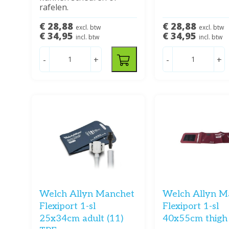
rafelen.
€ 28,88
€ 28,88
excl. btw
excl. btw
€ 34,95
€ 34,95
incl. btw
incl. btw
-
+
-
+
Welch Allyn Manchet
Welch Allyn M
Flexiport 1-sl
Flexiport 1-sl
25x34cm adult (11)
40x55cm thigh 