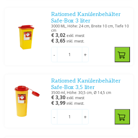
0.15 LTR
(2)
0.45 LTR
(1)
Ratiomed Kanülenbehälter
0.5 LTR
(5)
Safe-Box 3 liter
25 G
(2)
3000 ML, Höhe: 24 cm, Breite 10 cm, Tiefe 10
cm
1 LTR
(1)
€ 3,02
exkl. mwst
1.5 LTR
(2)
€ 3,65
inkl. mwst.
1.7 LTR
(1)
2 LTR
(4)
-
+
3 LTR
(3)
3.5 LTR
(1)
4 LTR
(2)
Ratiomed Kanülenbehälter
1000 ML
(2)
Safe-Box 3,5 liter
100 ML
(2)
3500 ml, Höhe: 30,5 cm, Ø 14,5 cm
Zeig mehr
€ 3,30
exkl. mwst
€ 3,99
inkl. mwst.
Spezifikation
-
+
0,50 MM
(2)
Filtern