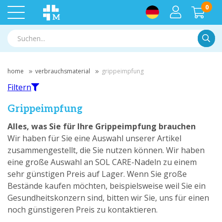
0
Suche
home
verbrauchsmaterial
grippeimpfung
Filtern
Grippeimpfung
Alles, was Sie für Ihre Grippeimpfung brauchen
Wir haben für Sie eine Auswahl unserer Artikel
Filtern
zusammengestellt, die Sie nutzen können. Wir haben
eine große Auswahl an SOL CARE-Nadeln zu einem
Nach Marke filtern
sehr günstigen Preis auf Lager. Wenn Sie große
B. Braun
(2)
Bestände kaufen möchten, beispielsweise weil Sie ein
BSN
(1)
Gesundheitskonzern sind, bitten wir Sie, uns für einen
Clinipack
(1)
noch günstigeren Preis zu kontaktieren.
Hartmann
(6)