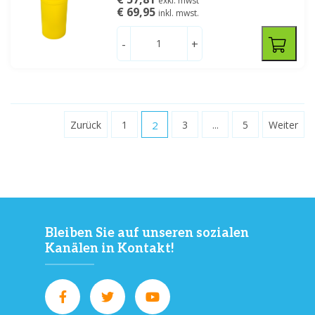
exkl. mwst
€ 69,95
inkl. mwst.
-
+
Zurück
1
2
3
...
5
Weiter
Bleiben Sie auf unseren sozialen
Kanälen in Kontakt!