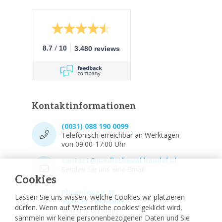
/
8.7
10
3.480 reviews
Kontaktinformationen
(0031) 088 190 0099
Telefonisch erreichbar an Werktagen
von 09:00-17:00 Uhr
contact@medischevakhandel.nl
Senden Sie uns eine Email.
Cookies
Phoenixweg 43,
Lassen Sie uns wissen, welche Cookies wir platzieren
9641 KS Veendam
dürfen. Wenn auf ‘Wesentliche cookies’ geklickt wird,
Vind ons op Maps.
sammeln wir keine personenbezogenen Daten und Sie