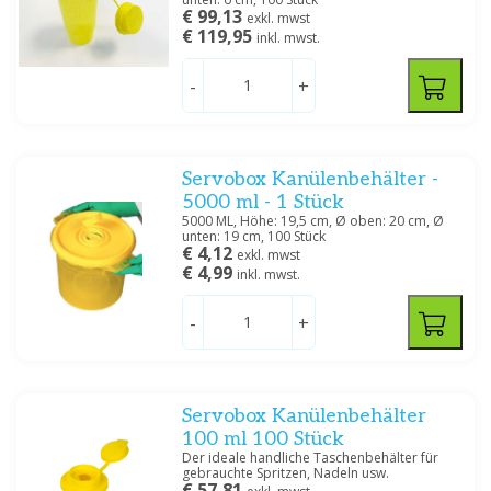
€ 99,13
exkl. mwst
€ 119,95
inkl. mwst.
-
+
Servobox Kanülenbehälter -
5000 ml - 1 Stück
5000 ML, Höhe: 19,5 cm, Ø oben: 20 cm, Ø
unten: 19 cm, 100 Stück
€ 4,12
exkl. mwst
€ 4,99
inkl. mwst.
-
+
Servobox Kanülenbehälter
100 ml 100 Stück
Der ideale handliche Taschenbehälter für
gebrauchte Spritzen, Nadeln usw.
€ 57,81