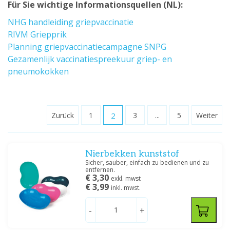
Für Sie wichtige Informationsquellen (NL):
Medische Vakhandel
(8)
Mediware
(3)
NHG handleiding griepvaccinatie
Ratiomed
(4)
RIVM Griepprik
Sarstedt
(1)
Planning griepvaccinatiecampagne SNPG
Servobox
(15)
Gezamenlijk vaccinatiespreekuur griep- en
Sharpsafe
(8)
pneumokokken
Zeig mehr
Preis
Zurück
1
2
3
...
5
Weiter
Nierbekken kunststof
Abmessungen
Sicher, sauber, einfach zu bedienen und zu
entfernen.
25 MM
(2)
€ 3,30
exkl. mwst
€ 3,99
inkl. mwst.
Größe
-
+
0.1 LTR
(1)