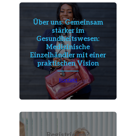
Über uns: Gemeinsam
stärker im
Gesundheitswesen:
Medizinische
Einzelhändler mit einer
praktischen Vision
Kontakt
Registrieren?