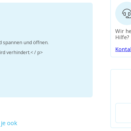
Wir he
Hilfe?
nd spannen und öffnen.
Konta
rd verhindert.< / p>
je ook