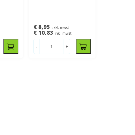
€ 8,95
exkl. mwst
€ 10,83
inkl. mwst.
-
+