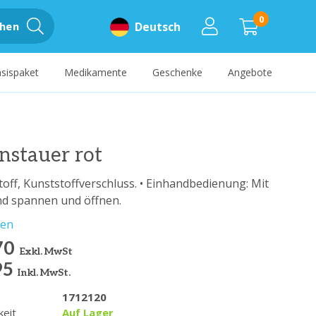
0
hen
Deutsch
sispaket
Medikamente
Geschenke
Angebote
nstauer rot
Stoff, Kunststoffverschluss. • Einhandbedienung: Mit
nd spannen und öffnen.
sen
70
Exkl. MwSt
95
Inkl. MwSt.
1712120
keit
Auf Lager