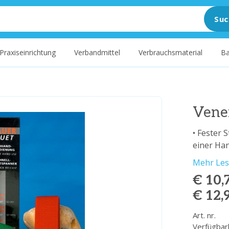
Suc
Praxiseinrichtung
Verbandmittel
Verbrauchsmaterial
Ba
Vene
• Fester 
einer Ha
Mehr Le
€ 10,
€ 12,
Art. nr.
Verfügbar