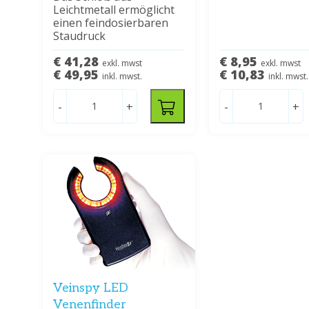
Leichtmetall ermöglicht
einen feindosierbaren
Staudruck
€ 41,28
€ 8,95
exkl. mwst
exkl. mwst
€ 49,95
€ 10,83
inkl. mwst.
inkl. mwst.
-
+
-
+
Veinspy LED
Venenfinder