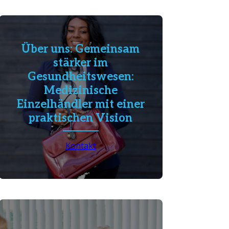
Über uns: Gemeinsam
stärker im
Gesundheitswesen:
Medizinische
Einzelhändler mit einer
praktischen Vision
Kontakt