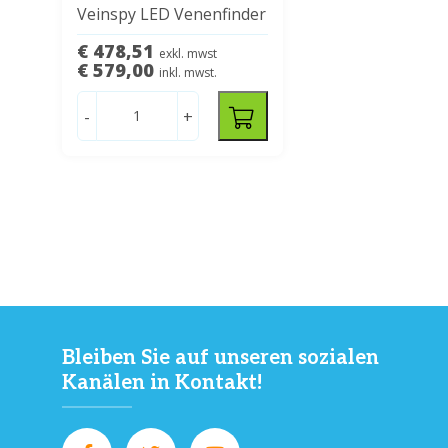
Veinspy LED Venenfinder
€ 478,51
exkl. mwst
€ 579,00
inkl. mwst.
-
+
Bleiben Sie auf unseren sozialen
Kanälen in Kontakt!