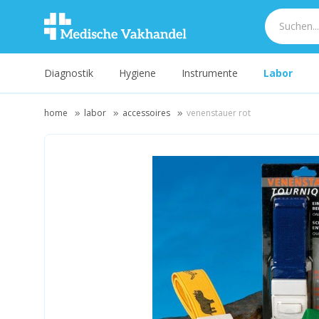
Diagnostik
Hygiene
Instrumente
Labor
home
labor
accessoires
venenstauer rot