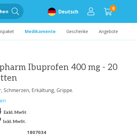
0
hen
Deutsch
ispaket
Medikamente
Geschenke
Angebote
apharm Ibuprofen 400 mg - 20
tten
r, Schmerzen, Erkältung, Grippe.
sen
4
Exkl. MwSt
9
Inkl. MwSt.
1807034