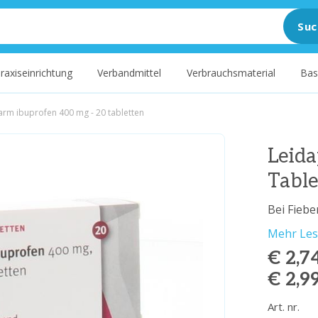
Suc
raxiseinrichtung
Verbandmittel
Verbrauchsmaterial
Bas
arm ibuprofen 400 mg - 20 tabletten
Leid
Table
Bei Fiebe
Mehr Le
€ 2,7
€ 2,9
Art. nr.