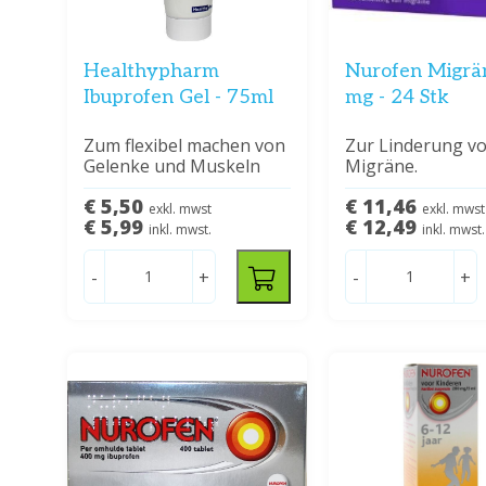
Healthypharm
Nurofen Migrä
Ibuprofen Gel - 75ml
mg - 24 Stk
Zum flexibel machen von
Zur Linderung v
Gelenke und Muskeln
Migräne.
€ 5,50
€ 11,46
exkl. mwst
exkl. mwst
€ 5,99
€ 12,49
inkl. mwst.
inkl. mwst.
-
+
-
+