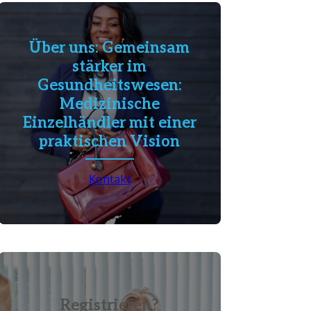
Über uns: Gemeinsam
stärker im
Gesundheitswesen:
Medizinische
Einzelhändler mit einer
praktischen Vision
Kontakt
Registrieren?