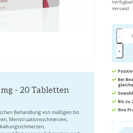
Verfügbar
Versand
-
+
Positi
Bei Be
gleich
mg - 20 Tabletten
Sowohl
Bis zu
Ihre P
ischen Behandlung von mäßigen bis
zen, Menstruationsschmerzen,
rkältungsschmerzen,