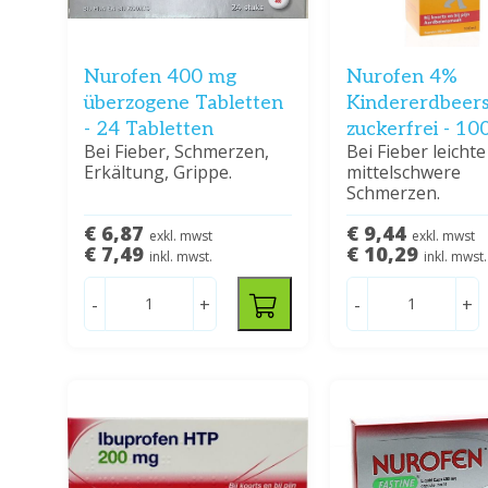
Nurofen 400 mg
Nurofen 4%
überzogene Tabletten
Kindererdbeer
- 24 Tabletten
zuckerfrei - 10
Bei Fieber, Schmerzen,
Bei Fieber leichte
Erkältung, Grippe.
mittelschwere
Schmerzen.
€ 6,87
€ 9,44
exkl. mwst
exkl. mwst
€ 7,49
€ 10,29
inkl. mwst.
inkl. mwst.
-
+
-
+