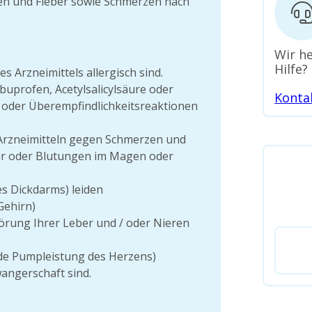
n und Fieber sowie Schmerzen nach
Wir he
Hilfe?
s Arzneimittels allergisch sind.
uprofen, Acetylsalicylsäure oder
Konta
 oder Überempfindlichkeitsreaktionen
Arzneimitteln gegen Schmerzen und
r oder Blutungen im Magen oder
es Dickdarms) leiden
Gehirn)
rung Ihrer Leber und / oder Nieren
nde Pumpleistung des Herzens)
angerschaft sind.