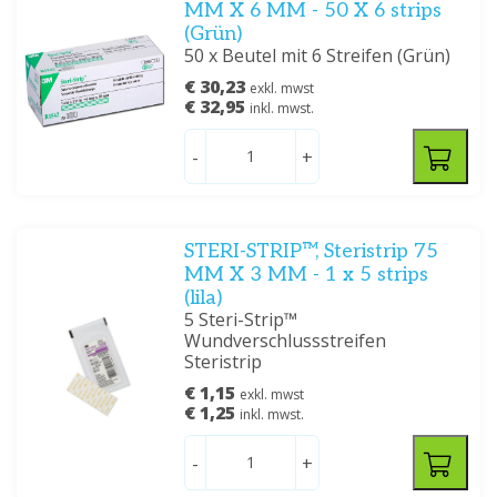
MM X 6 MM - 50 X 6 strips
(Grün)
50 x Beutel mit 6 Streifen (Grün)
€ 30,23
exkl. mwst
€ 32,95
inkl. mwst.
-
+
STERI-STRIP™, Steristrip 75
MM X 3 MM - 1 x 5 strips
(lila)
5 Steri-Strip™
Wundverschlussstreifen
Steristrip
€ 1,15
exkl. mwst
€ 1,25
inkl. mwst.
-
+