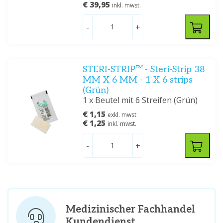
€ 39,95
inkl. mwst.
-
+
STERI-STRIP™ - Steri-Strip 38
MM X 6 MM - 1 X 6 strips
(Grün)
1 x Beutel mit 6 Streifen (Grün)
€ 1,15
exkl. mwst
€ 1,25
inkl. mwst.
-
+
Medizinischer Fachhandel
Kundendienst