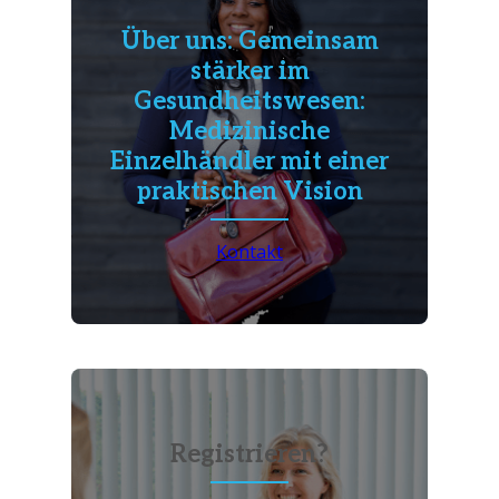
Über uns: Gemeinsam
stärker im
Gesundheitswesen:
Medizinische
Einzelhändler mit einer
praktischen Vision
Kontakt
Registrieren?