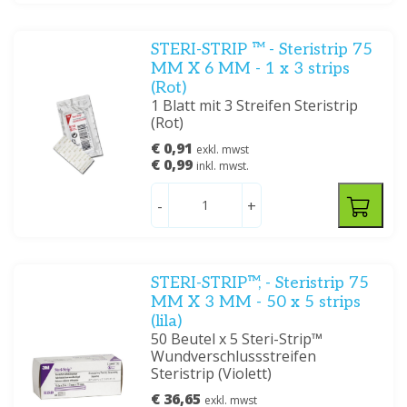
STERI-STRIP ™ - Steristrip 75
MM X 6 MM - 1 x 3 strips
(Rot)
1 Blatt mit 3 Streifen Steristrip
(Rot)
€ 0,91
exkl. mwst
€ 0,99
inkl. mwst.
-
+
STERI-STRIP™, - Steristrip 75
MM X 3 MM - 50 x 5 strips
(lila)
50 Beutel x 5 Steri-Strip™
Wundverschlussstreifen
Steristrip (Violett)
€ 36,65
exkl. mwst