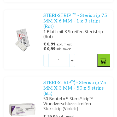
STERI-STRIP ™ - Steristrip 75
MM X 6 MM - 1 x 3 strips
(Rot)
1 Blatt mit 3 Streifen Steristrip
(Rot)
€ 0,91
exkl. mwst
€ 0,99
inkl. mwst.
-
+
STERI-STRIP™, - Steristrip 75
MM X 3 MM - 50 x 5 strips
(lila)
50 Beutel x 5 Steri-Strip™
Wundverschlussstreifen
Steristrip (Violett)
€ 36,65
exkl. mwst