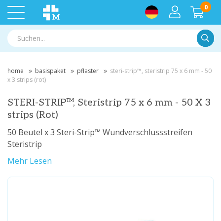
0
Suche
home
basispaket
pflaster
steri-strip™, steristrip 75 x 6 mm - 50
x 3 strips (rot)
STERI-STRIP™, Steristrip 75 x 6 mm - 50 X 3
strips (Rot)
50 Beutel x 3 Steri-Strip™ Wundverschlussstreifen
Steristrip
Mehr Lesen