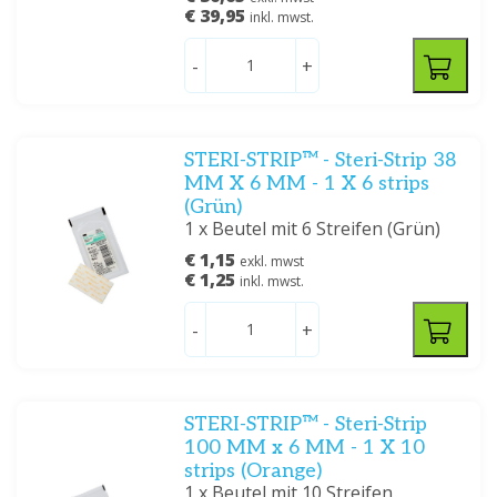
€ 39,95
inkl. mwst.
-
+
STERI-STRIP™ - Steri-Strip 38
MM X 6 MM - 1 X 6 strips
(Grün)
1 x Beutel mit 6 Streifen (Grün)
€ 1,15
exkl. mwst
€ 1,25
inkl. mwst.
-
+
STERI-STRIP™ - Steri-Strip
100 MM x 6 MM - 1 X 10
strips (Orange)
1 x Beutel mit 10 Streifen