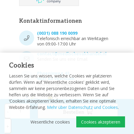
Kontaktinformationen
(0031) 088 190 0099
Telefonisch erreichbar an Werktagen
von 09:00-17:00 Uhr
contact@medischevakhandel.nl
Senden Sie uns eine Email.
Cookies
Phoenixweg 43,
Lassen Sie uns wissen, welche Cookies wir platzieren
9641 KS Veendam
dürfen. Wenn auf ‘Wesentliche cookies’ geklickt wird,
Vind ons op Maps.
sammeln wir keine personenbezogenen Daten und Sie
helfen uns die Website zu verbessern. Wenn Sie auf
‘Cookies akzeptieren’ klicken, erhalten Sie eine optimale
Website-Erfahrung.
Mehr über Datenschutz und Cookies
.
-
Bestellen
Wesentliche cookies
Cookies akzeptieren
© 2026 - Medizinischer Fachhandel
Sitemap
+
Disclaimer
Privacy Policy
Cookie-Einstellungen