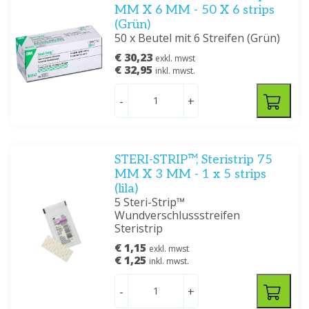
MM X 6 MM - 50 X 6 strips
(Grün)
50 x Beutel mit 6 Streifen (Grün)
€ 30,23
exkl. mwst
€ 32,95
inkl. mwst.
-
+
STERI-STRIP™, Steristrip 75
MM X 3 MM - 1 x 5 strips
(lila)
5 Steri-Strip™
Wundverschlussstreifen
Steristrip
€ 1,15
exkl. mwst
€ 1,25
inkl. mwst.
-
+