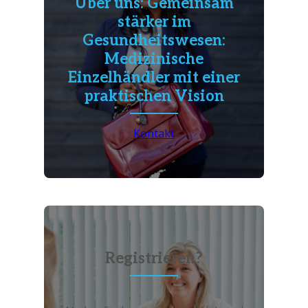
Über uns: Gemeinsam
stärker im
Gesundheitswesen:
Medizinische
Einzelhändler mit einer
praktischen Vision
Kontakt
Registrieren?