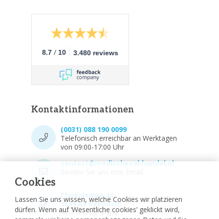
/
8.7
10
3.480 reviews
Kontaktinformationen
(0031) 088 190 0099
Telefonisch erreichbar an Werktagen
von 09:00-17:00 Uhr
contact@medischevakhandel.nl
Senden Sie uns eine Email.
Cookies
Phoenixweg 43,
Lassen Sie uns wissen, welche Cookies wir platzieren
9641 KS Veendam
dürfen. Wenn auf ‘Wesentliche cookies’ geklickt wird,
Vind ons op Maps.