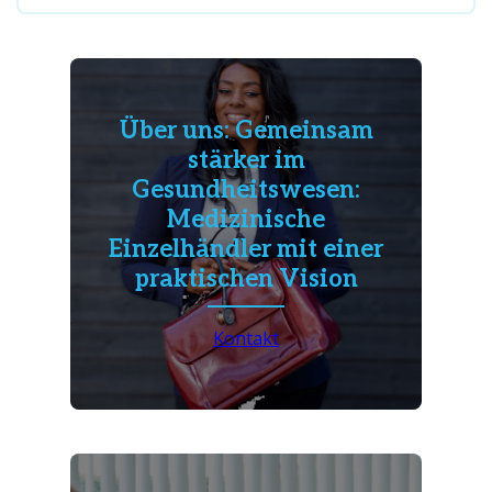
Über uns: Gemeinsam
stärker im
Gesundheitswesen:
Medizinische
Einzelhändler mit einer
praktischen Vision
Kontakt