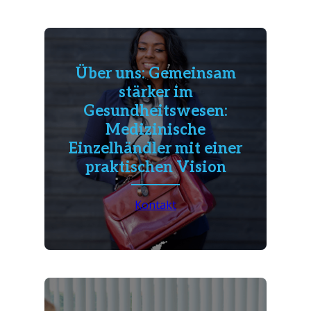
Über uns: Gemeinsam
stärker im
Gesundheitswesen:
Medizinische
Einzelhändler mit einer
praktischen Vision
Kontakt