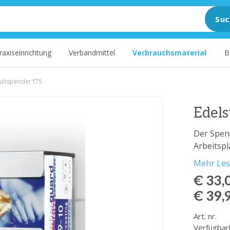
Suc
raxiseinrichtung
Verbandmittel
Verbrauchsmaterial
B
huhspender f75
Edel
Der Spend
Arbeitspl
Mehr Le
€ 33,
€ 39,
Art. nr.
Verfügbar