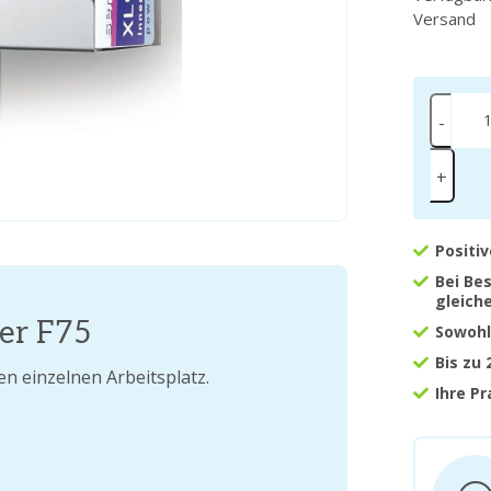
Versand
-
+
Positi
Bei Be
gleich
er F75
Sowohl
Bis zu
en einzelnen Arbeitsplatz.
Ihre P