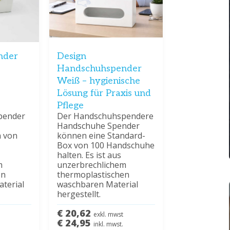
nder
Design
Handschuhspender
Weiß – hygienische
Lösung für Praxis und
Pflege
pender
Der Handschuhspendere
Handschuhe Spender
 von
können eine Standard-
Box von 100 Handschuhe
halten. Es ist aus
m
unzerbrechlichem
en
thermoplastischen
terial
waschbaren Material
hergestellt.
€ 20,62
exkl. mwst
€ 24,95
inkl. mwst.