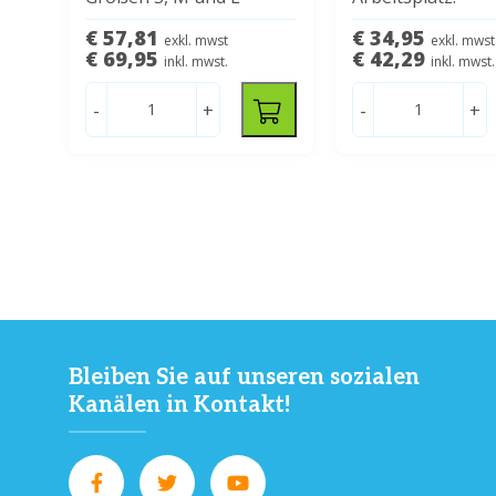
€ 57,81
€ 34,95
exkl. mwst
exkl. mwst
€ 69,95
€ 42,29
inkl. mwst.
inkl. mwst.
-
+
-
+
Bleiben Sie auf unseren sozialen
Kanälen in Kontakt!