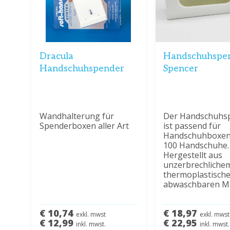
Dracula
Handschuhspe
Handschuhspender
Spencer
Wandhalterung für
Der Handschuhs
Spenderboxen aller Art
ist passend für
Handschuhboxen
100 Handschuhe.
Hergestellt aus
unzerbrechliche
thermoplastisch
abwaschbaren Ma
€ 10,74
€ 18,97
exkl. mwst
exkl. mwst
€ 12,99
€ 22,95
inkl. mwst.
inkl. mwst.