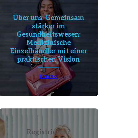
Über uns: Gemeinsam
stärker im
Gesundheitswesen:
Medizinische
Einzelhändler mit einer
praktischen Vision
Kontakt
Registrieren?