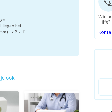
Wir he
age
Hilfe?
 liegen bei
m (L x B x H).
Konta
je ook