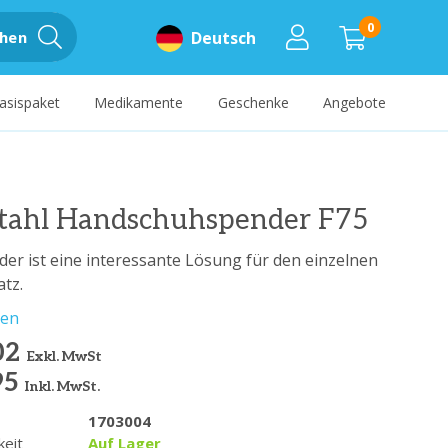
0
hen
Deutsch
asispaket
Medikamente
Geschenke
Angebote
stahl Handschuhspender F75
er ist eine interessante Lösung für den einzelnen
atz.
sen
02
Exkl. MwSt
95
Inkl. MwSt.
1703004
keit
Auf Lager