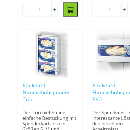
-
+
-
+
Edelstahl
Edelstahl
Handschuhspender
Handschuhspe
Trio
F90
Der Trio bietet eine
Der Spender ist 
einfache Bestückung mit
interessante Lös
Spenderkartons der
den einzelnen
Größen S, M und L
Arbeitsplatz.