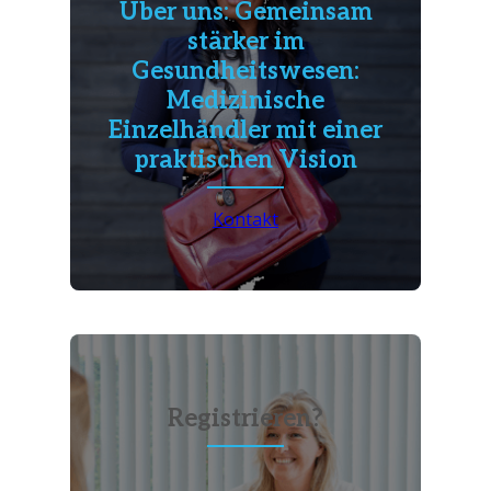
Über uns: Gemeinsam
stärker im
Gesundheitswesen:
Medizinische
Einzelhändler mit einer
praktischen Vision
Kontakt
Registrieren?