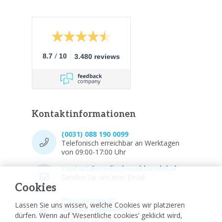
/
8.7
10
3.480 reviews
Kontaktinformationen
(0031) 088 190 0099
Telefonisch erreichbar an Werktagen
von 09:00-17:00 Uhr
contact@medischevakhandel.nl
Senden Sie uns eine Email.
Cookies
Phoenixweg 43,
Lassen Sie uns wissen, welche Cookies wir platzieren
9641 KS Veendam
dürfen. Wenn auf ‘Wesentliche cookies’ geklickt wird,
Vind ons op Maps.