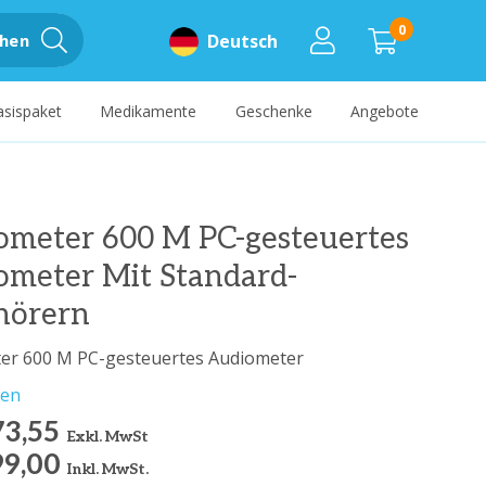
0
hen
Deutsch
asispaket
Medikamente
Geschenke
Angebote
ometer 600 M PC-gesteuertes
ometer Mit Standard-
hörern
er 600 M PC-gesteuertes Audiometer
sen
73,55
Exkl. MwSt
99,00
Inkl. MwSt.