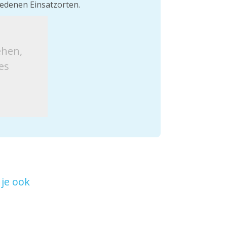
edenen Einsatzorten.
ehen,
es
je ook