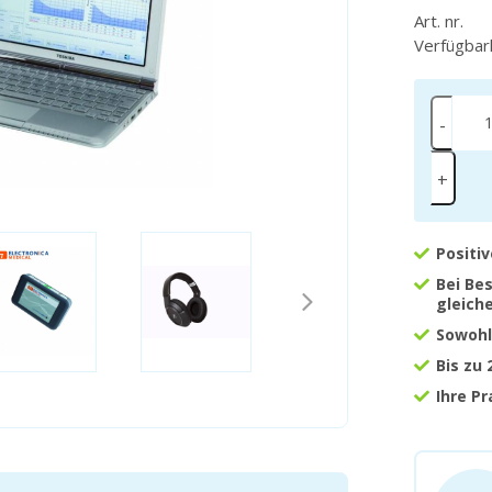
Art. nr.
Verfügbar
-
+
Positi
Bei Be
gleich
Sowohl
Bis zu
Ihre P