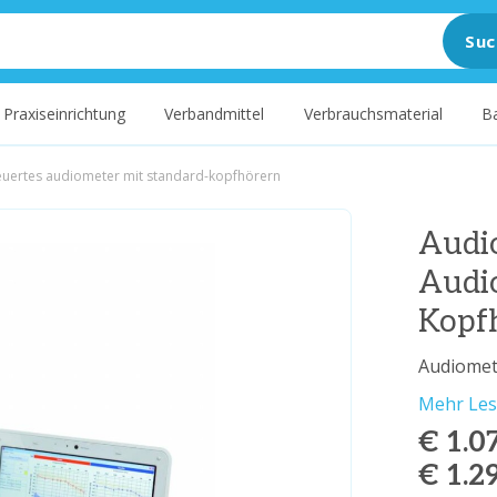
Suc
Praxiseinrichtung
Verbandmittel
Verbrauchsmaterial
B
uertes audiometer mit standard-kopfhörern
Audi
Audi
Kopf
Audiomet
Mehr Le
€ 1.0
€ 1.2