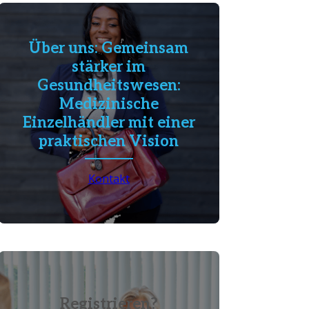
Über uns: Gemeinsam
stärker im
Gesundheitswesen:
Medizinische
Einzelhändler mit einer
praktischen Vision
Kontakt
Registrieren?