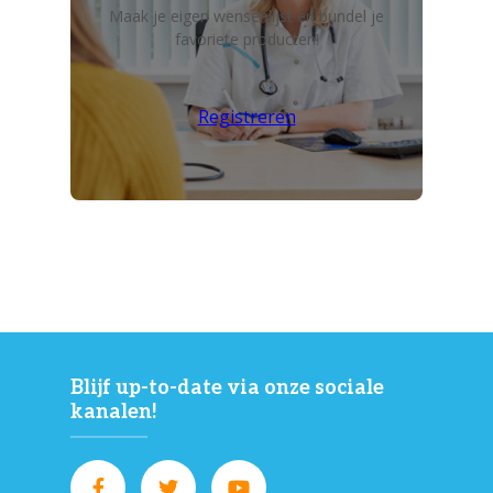
Maak je eigen wensenlijst en bundel je
favoriete producten!
Registreren
Blijf up-to-date via onze sociale
kanalen!