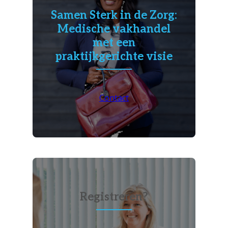
Samen Sterk in de Zorg:
Medische vakhandel
met een
praktijkgerichte visie
Contact
Registreren?