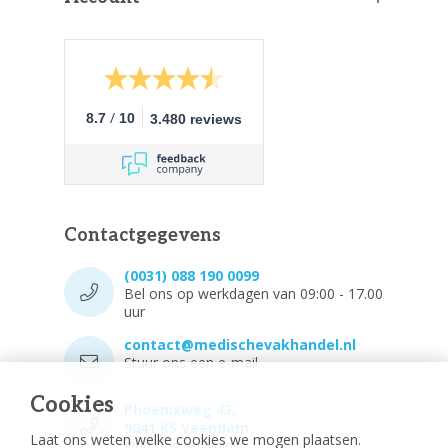
/
8.7
10
3.480 reviews
Contactgegevens
(0031) 088 190 0099
Bel ons op werkdagen van 09:00 - 17.00
uur
contact@medischevakhandel.nl
Stuur ons een e-mail.
Cookies
Phoenixweg 43,
9641 KS Veendam
Laat ons weten welke cookies we mogen plaatsen.
Vind ons op Maps.