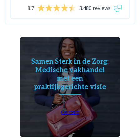
8.7
3.480 reviews
Samen Sterk in de Zorg:
Medische vakhandel
met een
praktijkgerichte visie
Contact