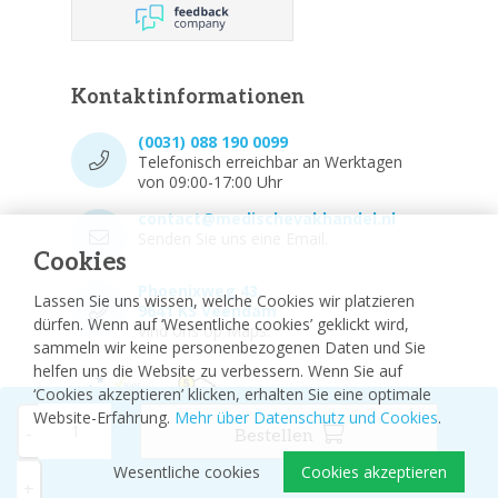
Kontaktinformationen
(0031) 088 190 0099
Telefonisch erreichbar an Werktagen
von 09:00-17:00 Uhr
contact@medischevakhandel.nl
Senden Sie uns eine Email.
Cookies
Phoenixweg 43,
Lassen Sie uns wissen, welche Cookies wir platzieren
9641 KS Veendam
dürfen. Wenn auf ‘Wesentliche cookies’ geklickt wird,
Vind ons op Maps.
sammeln wir keine personenbezogenen Daten und Sie
helfen uns die Website zu verbessern. Wenn Sie auf
‘Cookies akzeptieren’ klicken, erhalten Sie eine optimale
Website-Erfahrung.
Mehr über Datenschutz und Cookies
.
-
Bestellen
Wesentliche cookies
Cookies akzeptieren
© 2026 - Medizinischer Fachhandel
Sitemap
+