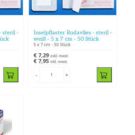
steril -
Inselpflaster Rudavlies - steril -
tück
weiß - 5 x 7 cm - 50 Stück
5 x 7 cm - 50 Stück
€ 7,29
exkl. mwst
€ 7,95
inkl. mwst.
-
+