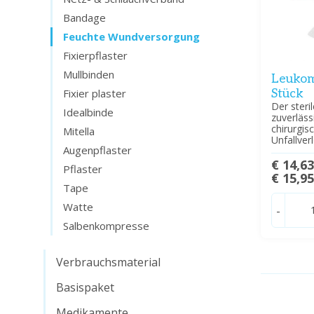
Bandage
Feuchte Wundversorgung
Fixierpflaster
Mullbinden
Leukom
Fixier plaster
Stück
Der steri
Idealbinde
zuverläs
chirurgi
Mitella
Unfallver
Augenpflaster
€ 14,6
Pflaster
€ 15,9
Tape
Watte
-
Salbenkompresse
Verbrauchsmaterial
Basispaket
Medikamente