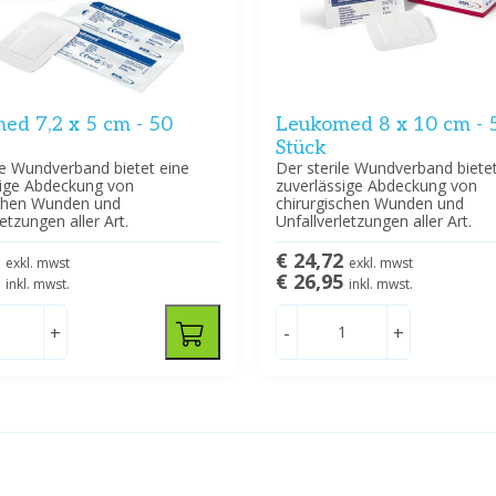
ed 7,2 x 5 cm - 50
Leukomed 8 x 10 cm - 
Stück
le Wundverband bietet eine
Der sterile Wundverband bietet
sige Abdeckung von
zuverlässige Abdeckung von
schen Wunden und
chirurgischen Wunden und
letzungen aller Art.
Unfallverletzungen aller Art.
3
€ 24,72
exkl. mwst
exkl. mwst
5
€ 26,95
inkl. mwst.
inkl. mwst.
+
-
+