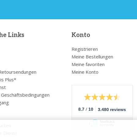
he Links
Konto
Registrieren
Meine Bestellungen
Meine favoriten
 Retoursendungen
Meine Konto
is Plus*
nst
e Geschäftsbedingungen
gang
/
8.7
10
3.480 reviews
ucten
r Dienst