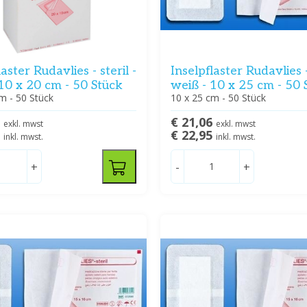
laster Rudavlies - steril -
Inselpflaster Rudavlies - 
10 x 20 cm - 50 Stück
weiß - 10 x 25 cm - 50 
m - 50 Stück
10 x 25 cm - 50 Stück
9
€ 21,06
exkl. mwst
exkl. mwst
5
€ 22,95
inkl. mwst.
inkl. mwst.
+
-
+