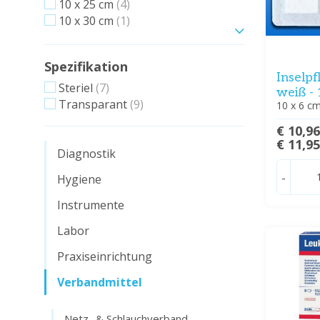
10 x 25 cm
(4)
10 x 30 cm
(1)
Zeig mehr
Spezifikation
Inselpf
Steriel
(7)
weiß - 
Transparant
(9)
10 x 6 cm
€ 10,9
€ 11,9
Diagnostik
-
Hygiene
Instrumente
Labor
Praxiseinrichtung
Verbandmittel
Netz- & Schlauchverband