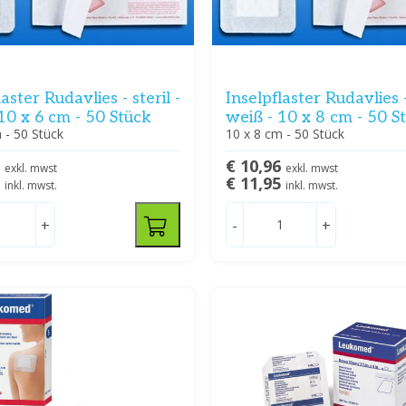
laster Rudavlies - steril -
Inselpflaster Rudavlies - 
10 x 6 cm - 50 Stück
weiß - 10 x 8 cm - 50 S
 - 50 Stück
10 x 8 cm - 50 Stück
6
€ 10,96
exkl. mwst
exkl. mwst
5
€ 11,95
inkl. mwst.
inkl. mwst.
+
-
+