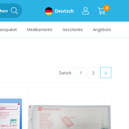
0
hen
Deutsch
asispaket
Medikamente
Geschenke
Angebote
Zurück
1
2
3