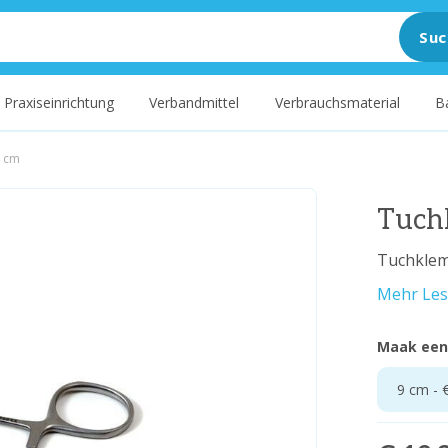
Suc
Praxiseinrichtung
Verbandmittel
Verbrauchsmaterial
B
9 cm
Tuch
Tuchkle
Mehr Le
Maak een
9 cm - 