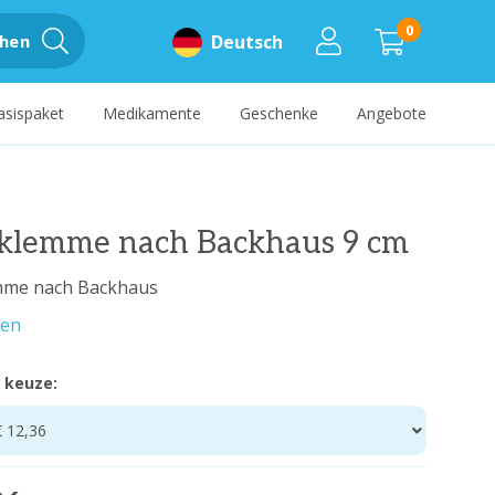
0
hen
Deutsch
asispaket
Medikamente
Geschenke
Angebote
klemme nach Backhaus 9 cm
mme nach Backhaus
sen
 keuze:
€ 12,36