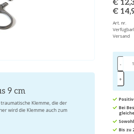
€ 12,
€ 14,
Art. nr.
Verfügbar
Versand
-
+
s 9 cm
Positi
 traumatische Klemme, die der
Bei Be
ener wird die Klemme auch zum
gleich
.
Sowohl
Bis zu