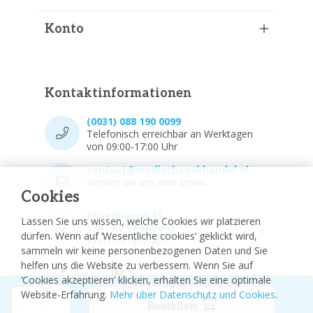
Konto
Kontaktinformationen
(0031) 088 190 0099
Telefonisch erreichbar an Werktagen
von 09:00-17:00 Uhr
contact@medischevakhandel.nl
Senden Sie uns eine Email.
Cookies
Phoenixweg 43,
Lassen Sie uns wissen, welche Cookies wir platzieren
9641 KS Veendam
dürfen. Wenn auf ‘Wesentliche cookies’ geklickt wird,
Vind ons op Maps.
sammeln wir keine personenbezogenen Daten und Sie
helfen uns die Website zu verbessern. Wenn Sie auf
‘Cookies akzeptieren’ klicken, erhalten Sie eine optimale
Website-Erfahrung.
Mehr über Datenschutz und Cookies
.
-
Bestellen