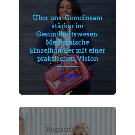
Über uns: Gemeinsam
stärker im
Gesundheitswesen:
Medizinische
Einzelhändler mit einer
praktischen Vision
Kontakt
Registrieren?