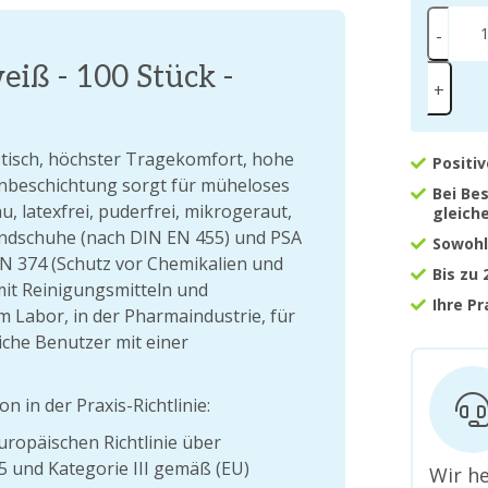
-
eiß - 100 Stück -
+
tisch, höchster Tragekomfort, hohe
Positi
nenbeschichtung sorgt für müheloses
Bei Be
, latexfrei, puderfrei, mikrogeraut,
gleich
andschuhe (nach DIN EN 455) und PSA
Sowohl
N 374 (Schutz vor Chemikalien und
Bis zu
it Reinigungsmitteln und
Ihre P
 Labor, in der Pharmaindustrie, für
liche Benutzer mit einer
n in der Praxis-Richtlinie:
ropäischen Richtlinie über
5 und Kategorie III gemäß (EU)
Wir he