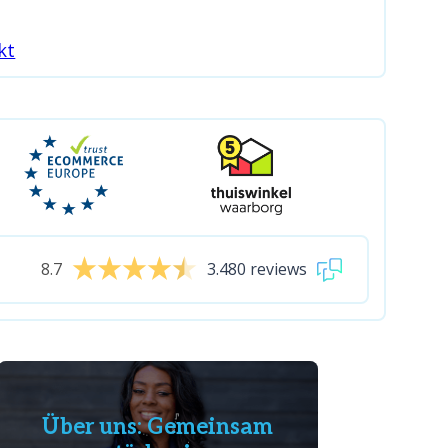
kt
8.7
3.480 reviews
Über uns: Gemeinsam