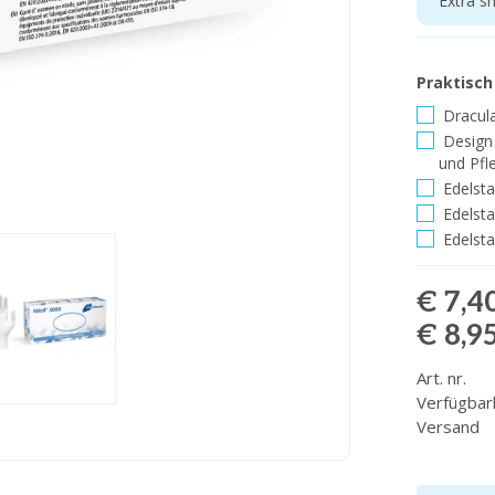
Extra sm
Praktisch
Dracula
Design 
und Pfl
Edelsta
Edelsta
Edelsta
€ 7,4
€ 8,9
Art. nr.
Verfügbar
Versand