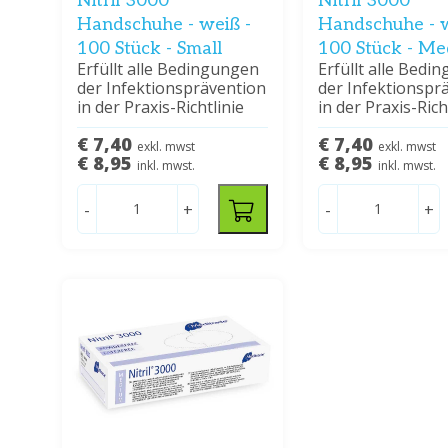
Nitril 3000
Nitril 3000
Handschuhe - weiß -
Handschuhe - w
100 Stück - Small
100 Stück - M
Erfüllt alle Bedingungen
Erfüllt alle Bedi
der Infektionsprävention
der Infektionspr
in der Praxis-Richtlinie
in der Praxis-Rich
€ 7,40
€ 7,40
exkl. mwst
exkl. mwst
€ 8,95
€ 8,95
inkl. mwst.
inkl. mwst.
-
+
-
+