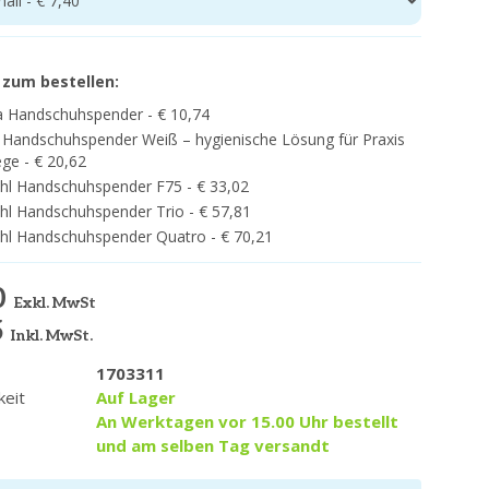
all - € 7,40
 zum bestellen:
 Handschuhspender - € 10,74
Handschuhspender Weiß – hygienische Lösung für Praxis
ege - € 20,62
hl Handschuhspender F75 - € 33,02
hl Handschuhspender Trio - € 57,81
hl Handschuhspender Quatro - € 70,21
0
Exkl. MwSt
5
Inkl. MwSt.
1703311
keit
Auf Lager
An Werktagen vor 15.00 Uhr bestellt
und am selben Tag versandt