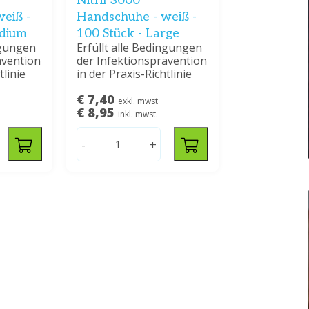
Nitril 3000
eiß -
Handschuhe - weiß -
edium
100 Stück - Large
ngungen
Erfüllt alle Bedingungen
ävention
der Infektionsprävention
tlinie
in der Praxis-Richtlinie
€ 7,40
exkl. mwst
€ 8,95
inkl. mwst.
-
+