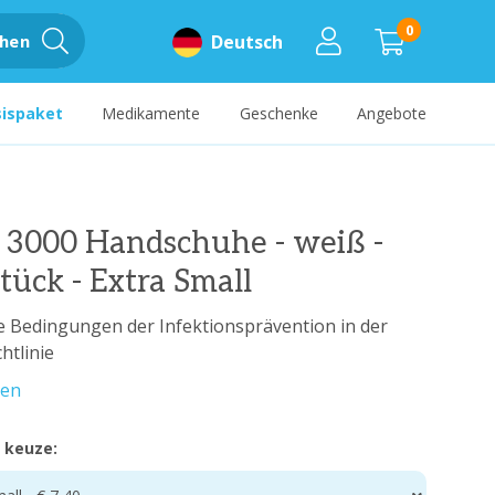
0
hen
Deutsch
sispaket
Medikamente
Geschenke
Angebote
l 3000 Handschuhe - weiß -
tück - Extra Small
lle Bedingungen der Infektionsprävention in der
htlinie
sen
 keuze: