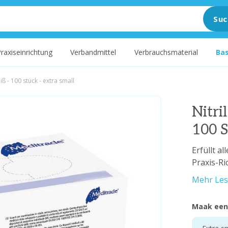
Suc
raxiseinrichtung
Verbandmittel
Verbrauchsmaterial
Ba
ß - 100 stück - extra small
Nitri
100 S
Erfüllt a
Praxis-Ric
Mehr Le
Maak een