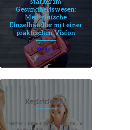
stärker im
Gesundheitswesen:
Medizinische
Einzelhändler mit einer
praktischen Vision
Kontakt
Registrieren?
Machen Sie ihre eigene Wunschliste und
bündeln Sie Ihre Lieblingsprodukte!