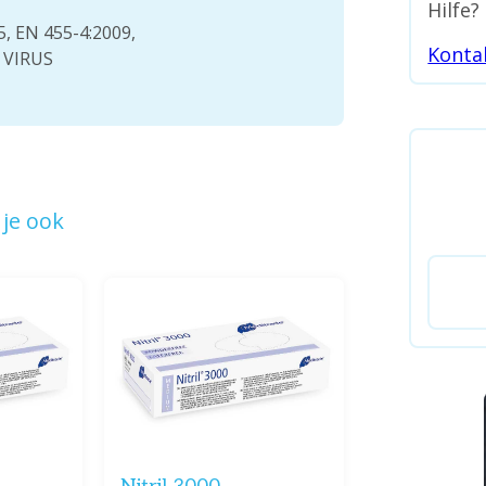
Hilfe?
5, EN 455-4:2009,
Konta
6 VIRUS
je ook