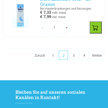
Gramm
Bei Hauterkrankungen und Reizungen.
€ 7,33
exkl. mwst
€ 7,99
inkl. mwst.
-
+
Zurück
1
2
3
4
Weiter
Bleiben Sie auf unseren sozialen
Kanälen in Kontakt!