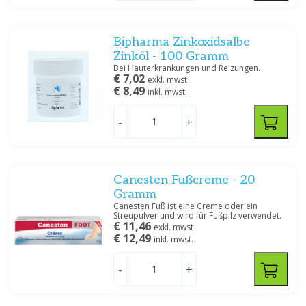
Tablet/capsule
(2)
Bipharma Zinkoxidsalbe
Filtern
Zinköl - 100 Gramm
Bei Hauterkrankungen und Reizungen.
€ 7,02
exkl. mwst
€ 8,49
inkl. mwst.
-
+
Canesten Fußcreme - 20
Gramm
Canesten Fuß ist eine Creme oder ein
Streupulver und wird für Fußpilz verwendet.
€ 11,46
exkl. mwst
€ 12,49
inkl. mwst.
-
+