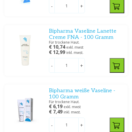
Bayer
(6)
-
+
Benecos
(1)
Bipharma BV
(6)
Galderma Benelux BV
(1)
Warzen
Cremes und Salben
Bipharma Vaseline Lanette
Glaxosmithkline
(1)
Creme FNA - 100 Gramm
Healthypharm
(2)
Für trockene Haut.
Zeig mehr
€ 10,74
exkl. mwst
€ 12,99
inkl. mwst.
Preis
-
+
Krätze / Läuse
Bipharma weiße Vaseline -
Spezifikation
100 Gramm
Creme/zalf
(17)
Für trockene Haut.
€ 6,19
exkl. mwst
Creme/zalf, Oplossing/lotion/gel
(11)
€ 7,49
inkl. mwst.
Oplossing/lotion/gel
(9)
Poeder/Sachet, Creme/zalf
(1)
-
+
Spray
(2)