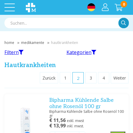
0
Suche
home
medikamente
hautkrankheiten
Filtern
Kategorien
Hautkrankheiten
Zurück
1
2
3
4
Weiter
Filtern
Akne
Pilzinfektionen
Bipharma Kühlende Salbe
Nach Marke filtern
ohne Rosenöl 100 gr
A. Vogel BV
(1)
Bipharma Kühlende Salbe ohne Rosenöl 100
gr
All-in-1 bvba
(2)
€ 11,56
exkl. mwst
Arkopharma Nederland BV
(2)
Gelmuskel- und
Insektenstiche
€ 13,99
inkl. mwst.
Gelenkbeschwerden
Aurobindo Pharma BV
(1)