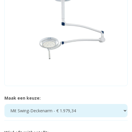
Maak een keuze:
Mit Swing-Deckenarm - € 1.979,34