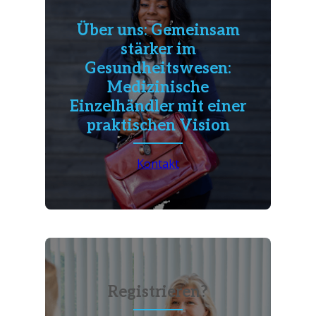
Über uns: Gemeinsam
stärker im
Gesundheitswesen:
Medizinische
Einzelhändler mit einer
praktischen Vision
Kontakt
Registrieren?