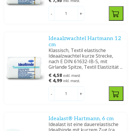
€ 7,95
inkl. mwst.
-
+
Ideaalzwachtel Hartmann 12
cm
Klassisch, Textil elastische
Ideaalzwachtel kurze Strecke,
nach E DIN 61632-IB-S, mit
Girlande Spitze, Textil Elastizität ...
€ 4,58
exkl. mwst
€ 4,99
inkl. mwst.
-
+
Idealast® Hartmann, 6 cm
Idealast ist eine dauerelastische
Idealbinde mit kurzem Zug (ca.