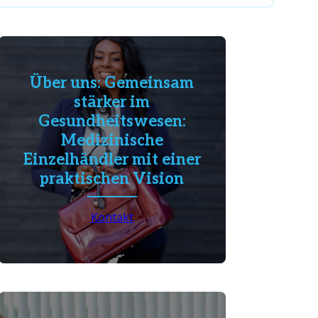
Über uns: Gemeinsam
stärker im
Gesundheitswesen:
Medizinische
Einzelhändler mit einer
praktischen Vision
Kontakt