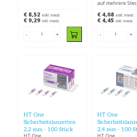
auf mehrere Stec
€ 8,52
€ 4,08
exkl. mwst
exkl. mwst
€ 9,29
€ 4,45
inkl. mwst.
inkl. mwst.
-
+
-
+
HT One
HT One
Sicherheitslanzetten
Sicherheitslanz
2,2 mm - 100 Stück
2,4 mm - 100 S
HT One
HT One