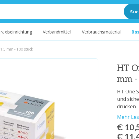
Suc
raxiseinrichtung
Verbandmittel
Verbrauchsmaterial
Ba
 1,5 mm - 100 stück
HT On
mm -
HT One Si
und siche
drücken.
Mehr Le
€ 10,
€ 11,