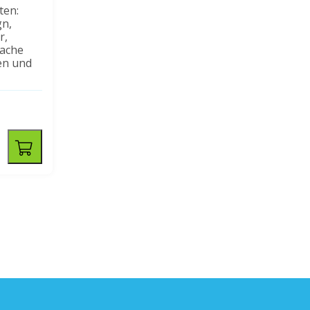
ten:
gn,
r,
fache
en und