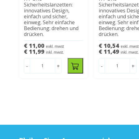
Sicherheitslanzetten:
Sicherheitslanzet
innovatives Design,
innovatives Desi
einfach und sicher,
einfach und siche
einweg. Sehr einfache
einweg. Sehr ein
Bedienung: drehen und
Bedienung: dreh
drücken.
drücken.
€ 11,00
€ 10,54
exkl. mwst
exkl. mwst
€ 11,99
€ 11,49
inkl. mwst.
inkl. mwst.
-
+
-
+