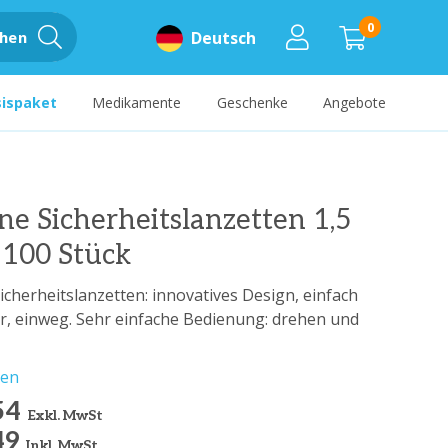
0
hen
Deutsch
sispaket
Medikamente
Geschenke
Angebote
e Sicherheitslanzetten 1,5
 100 Stück
cherheitslanzetten: innovatives Design, einfach
r, einweg. Sehr einfache Bedienung: drehen und
sen
54
Exkl. MwSt
49
Inkl. MwSt.