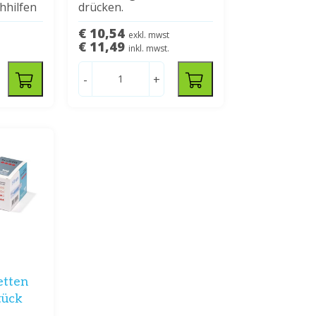
hhilfen
drücken.
€ 10,54
exkl. mwst
€ 11,49
inkl. mwst.
-
+
etten
tück