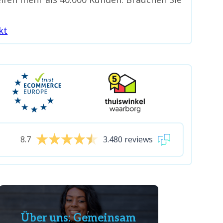
kt
8.7
3.480 reviews
Über uns: Gemeinsam