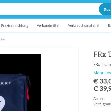
Suc
Praxiseinrichtung
Verbandmittel
Verbrauchsmaterial
B
sche
FRx T
FRx Trai
Mehr Le
€ 33,
€ 39,
Art. nr.
Verfügbar