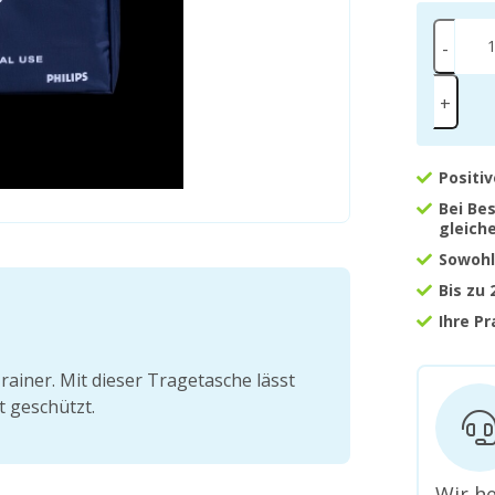
-
+
Positi
Bei Be
gleich
Sowohl
Bis zu
Ihre P
ainer. Mit dieser Tragetasche lässt
t geschützt.
Wir he