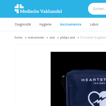
Diagnostik
Hygiene
Instrumente
Labor
home
instrumente
aed
philips aed
frx trainer-trageta