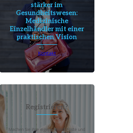
stärker im
Gesundheitswesen:
Medizinische
Einzelhändler mit einer
praktischen Vision
Kontakt
Registrieren?
Machen Sie ihre eigene Wunschliste und