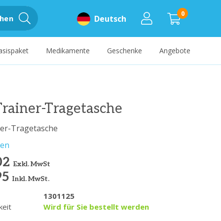
0
hen
Deutsch
asispaket
Medikamente
Geschenke
Angebote
rainer-Tragetasche
ner-Tragetasche
sen
02
Exkl. MwSt
95
Inkl. MwSt.
1301125
keit
Wird für Sie bestellt werden