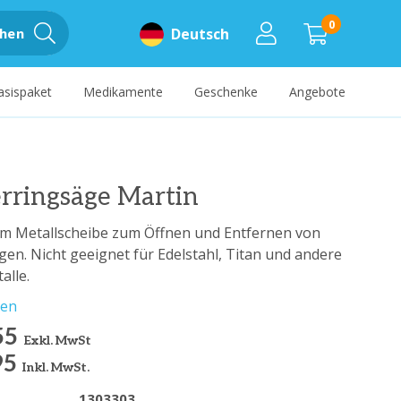
0
hen
Deutsch
asispaket
Medikamente
Geschenke
Angebote
rringsäge Martin
em Metallscheibe zum Öffnen und Entfernen von
gen. Nicht geeignet für Edelstahl, Titan und andere
alle.
sen
55
Exkl. MwSt
95
Inkl. MwSt.
1303303