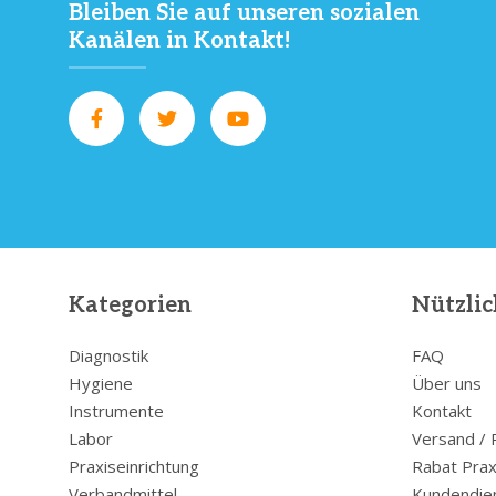
Bleiben Sie auf unseren sozialen
Kanälen in Kontakt!
Kategorien
Nützlic
Diagnostik
FAQ
Hygiene
Über uns
Instrumente
Kontakt
Labor
Versand /
Praxiseinrichtung
Rabat Prax
Verbandmittel
Kundendie