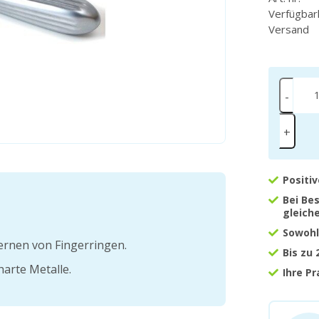
Verfügbar
Versand
-
+
Positi
Bei Be
gleich
Sowohl
ernen von Fingerringen.
Bis zu
harte Metalle.
Ihre P