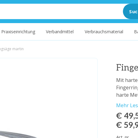
Suc
Praxiseinrichtung
Verbandmittel
Verbrauchsmaterial
B
ingsäge martin
Finge
Mit hart
Fingerrin
harte Met
Mehr Le
€ 49,
€ 59,
Art. nr.