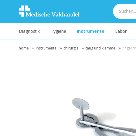
Diagnostik
Hygiene
Instrumente
Labor
home
instrumente
chirurgie
tang und klemme
fingerr