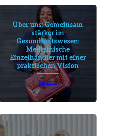
Über uns: Gemeinsam
stärker im
Gesundheitswesen:
Medizinische
Einzelhändler mit einer
praktischen Vision
Kontakt