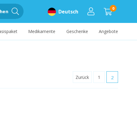
0
hen
Deutsch
asispaket
Medikamente
Geschenke
Angebote
Zurück
1
2