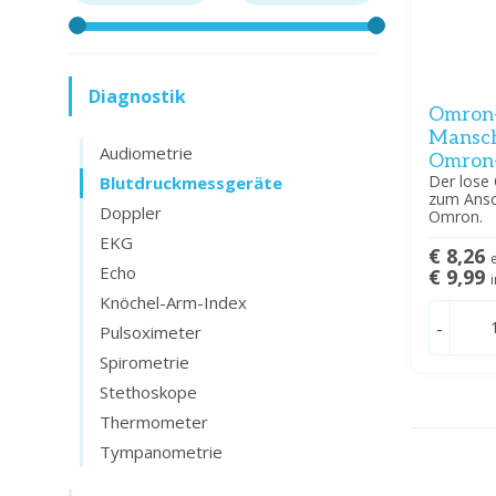
Diagnostik
Omron-
Mansch
Audiometrie
Omron-
Der lose
Blutdruckmessgeräte
zum Ansc
Doppler
Omron.
EKG
€ 8,26
Echo
€ 9,99
Knöchel-Arm-Index
-
Pulsoximeter
Spirometrie
Stethoskope
Thermometer
Tympanometrie