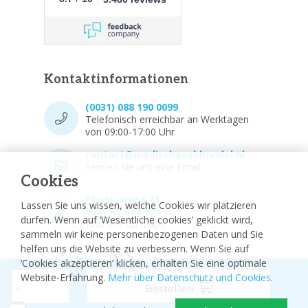
Kontaktinformationen
(0031) 088 190 0099
Telefonisch erreichbar an Werktagen
von 09:00-17:00 Uhr
contact@medischevakhandel.nl
Senden Sie uns eine Email.
Cookies
Phoenixweg 43,
Lassen Sie uns wissen, welche Cookies wir platzieren
9641 KS Veendam
dürfen. Wenn auf ‘Wesentliche cookies’ geklickt wird,
Vind ons op Maps.
sammeln wir keine personenbezogenen Daten und Sie
helfen uns die Website zu verbessern. Wenn Sie auf
‘Cookies akzeptieren’ klicken, erhalten Sie eine optimale
Website-Erfahrung.
Mehr über Datenschutz und Cookies
.
-
Bestellen