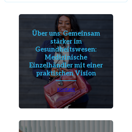
Über uns: Gemeinsam
stärker im
Gesundheitswesen:
Medizinische
Einzelhändler mit einer
praktischen Vision
Kontakt