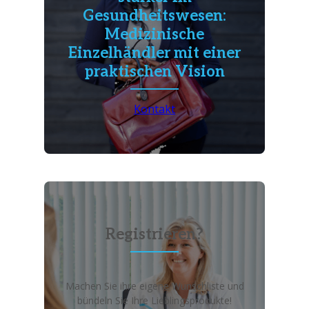
Gesundheitswesen:
Medizinische
Einzelhändler mit einer
praktischen Vision
Kontakt
Registrieren?
Machen Sie ihre eigene Wunschliste und
bündeln Sie Ihre Lieblingsprodukte!