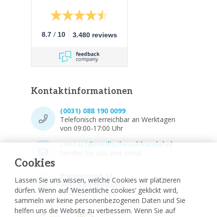
/
8.7
10
3.480 reviews
Kontaktinformationen
(0031) 088 190 0099
Telefonisch erreichbar an Werktagen
von 09:00-17:00 Uhr
contact@medischevakhandel.nl
Senden Sie uns eine Email.
Cookies
Phoenixweg 43,
Lassen Sie uns wissen, welche Cookies wir platzieren
9641 KS Veendam
dürfen. Wenn auf ‘Wesentliche cookies’ geklickt wird,
Vind ons op Maps.
sammeln wir keine personenbezogenen Daten und Sie
helfen uns die Website zu verbessern. Wenn Sie auf