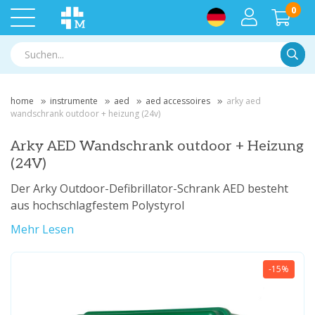
0
Suche
home
instrumente
aed
aed accessoires
arky aed
wandschrank outdoor + heizung (24v)
Arky AED Wandschrank outdoor + Heizung
(24V)
Der Arky Outdoor-Defibrillator-Schrank AED besteht
aus hochschlagfestem Polystyrol
Mehr Lesen
-15%