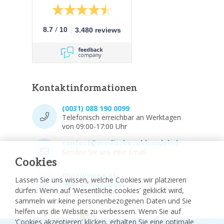
/
8.7
10
3.480 reviews
Kontaktinformationen
(0031) 088 190 0099
Telefonisch erreichbar an Werktagen
von 09:00-17:00 Uhr
contact@medischevakhandel.nl
Senden Sie uns eine Email.
Cookies
Phoenixweg 43,
Lassen Sie uns wissen, welche Cookies wir platzieren
9641 KS Veendam
dürfen. Wenn auf ‘Wesentliche cookies’ geklickt wird,
Vind ons op Maps.
sammeln wir keine personenbezogenen Daten und Sie
helfen uns die Website zu verbessern. Wenn Sie auf
‘Cookies akzeptieren’ klicken, erhalten Sie eine optimale