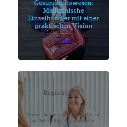
Gesundheitswesen:
Medizinische
Einzelhändler mit einer
praktischen Vision
Kontakt
Registrieren?
Machen Sie ihre eigene Wunschliste und
bündeln Sie Ihre Lieblingsprodukte!