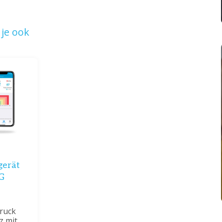
je ook
gerät
G
ruck
z mit