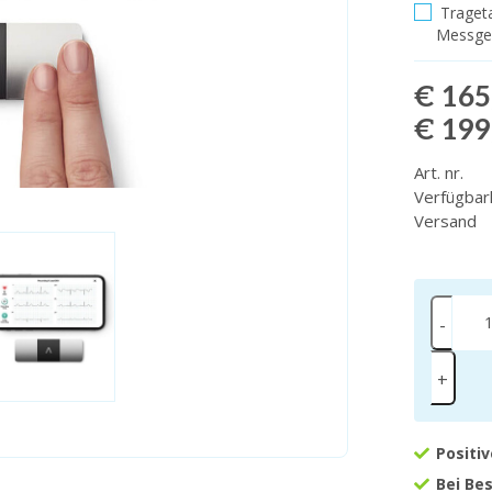
Trageta
Messger
€ 165
€ 199
Art. nr.
Verfügbar
Versand
-
+
Positi
Bei Be