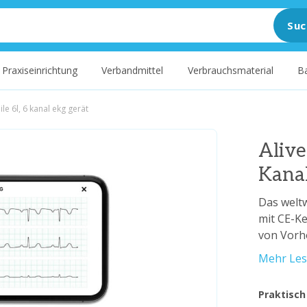
Suc
Praxiseinrichtung
Verbandmittel
Verbrauchsmaterial
B
le 6l, 6 kanal ekg gerät
Alive
Kana
Das weltw
mit CE-K
von Vorh
Mehr Le
Praktisch