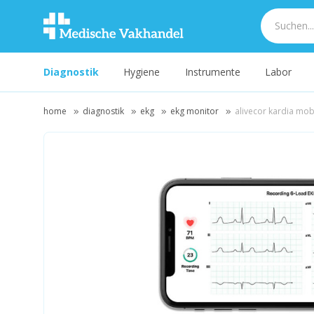
Diagnostik
Hygiene
Instrumente
Labor
home
diagnostik
ekg
ekg monitor
alivecor kardia mobi