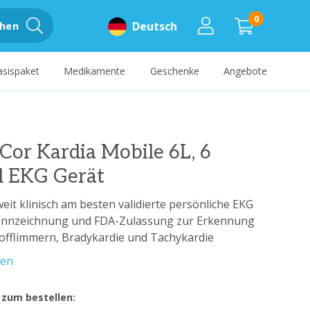
0
hen
Deutsch
asispaket
Medikamente
Geschenke
Angebote
Cor Kardia Mobile 6L, 6
l EKG Gerät
eit klinisch am besten validierte persönliche EKG
ennzeichnung und FDA-Zulassung zur Erkennung
offlimmern, Bradykardie und Tachykardie
sen
 zum bestellen: