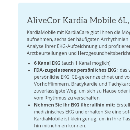
AliveCor Kardia Mobile 6L
KardiaMobile mit KardiaCare gibt Ihnen die Mögl
aufnehmen, sechs der häufigsten Arrhythmien 
Analyse Ihrer EKG-Aufzeichnung und profitiere
Arztbeurteilungen und Herzgesundheitsbericht
6 Kanal EKG
(auch 1 Kanal möglich)
FDA-zugelassenes persönliches EKG:
das w
persönliche EKG, CE-gekennzeichnet und v
Vorhofflimmern, Bradykardie und Tachykardi
zuverlässigste Weg, um sich zu Hause oder i
vom Rhythmus zu verschaffen.
Nehmen Sie Ihr EKG überallhin mit:
Erstel
medizinisches EKG und erhalten Sie eine so
KardiaMobile ist klein genug, um in Ihre Ta
hin mitnehmen können.