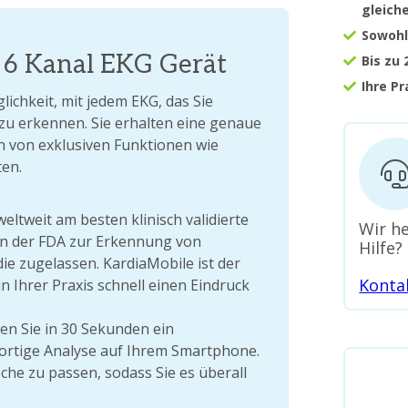
gleich
Sowohl
, 6 Kanal EKG Gerät
Bis zu
Ihre P
ichkeit, mit jedem EKG, das Sie
zu erkennen. Sie erhalten eine genaue
n von exklusiven Funktionen wie
en.
eltweit am besten klinisch validierte
Wir he
on der FDA zur Erkennung von
Hilfe?
e zugelassen. KardiaMobile ist der
Konta
n Ihrer Praxis schnell einen Eindruck
len Sie in 30 Sekunden ein
fortige Analyse auf Ihrem Smartphone.
sche zu passen, sodass Sie es überall