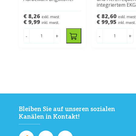
integriertem EK
€ 8,26
€ 82,60
exkl. mwst
exkl. mwst
€ 9,99
€ 99,95
inkl. mwst.
inkl. mwst.
-
+
-
+
Bleiben Sie auf unseren sozialen
Kanälen in Kontakt!