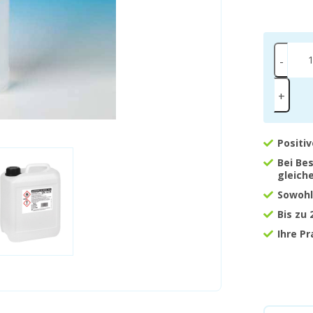
-
+
Positi
Bei Be
gleich
Sowohl
Bis zu
Ihre P