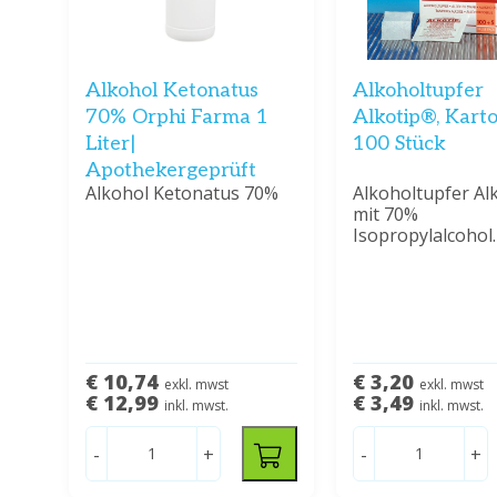
Alkohol Ketonatus
Alkoholtupfer
70% Orphi Farma 1
Alkotip®, Kart
Liter|
100 Stück
Apothekergeprüft
Alkohol Ketonatus 70%
Alkoholtupfer Al
mit 70%
Isopropylalcohol.
€ 10,74
€ 3,20
exkl. mwst
exkl. mwst
€ 12,99
€ 3,49
inkl. mwst.
inkl. mwst.
-
+
-
+