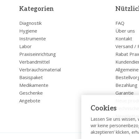
Kategorien
Nützlic
Diagnostik
FAQ
Hygiene
Über uns
Instrumente
Kontakt
Labor
Versand /
Praxiseinrichtung
Rabat Prax
Verbandmittel
Kundendie
Verbrauchsmaterial
Allgemein
Basispaket
Bestellvor
Medikamente
Bezahlung
Geschenke
Garantie
Angebote
Neue prod
Cookies
Technische
Newslette
Lassen Sie uns wissen, 
wir keine personenbezog
akzeptieren’ klicken, er