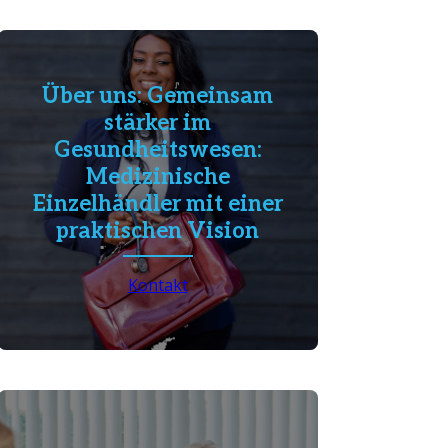
Über uns: Gemeinsam
stärker im
Gesundheitswesen:
Medizinische
Einzelhändler mit einer
praktischen Vision
Kontakt