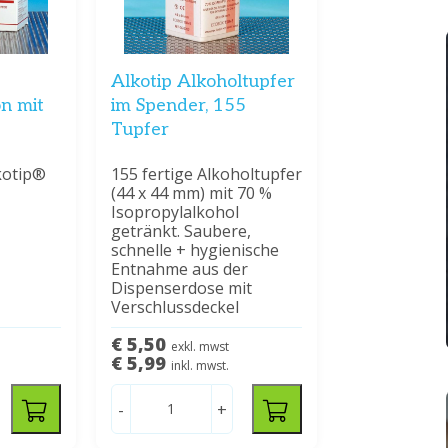
Alkotip Alkoholtupfer
on mit
im Spender, 155
Tupfer
kotip®
155 fertige Alkoholtupfer
(44 x 44 mm) mit 70 %
Isopropylalkohol
getränkt. Saubere,
schnelle + hygienische
Entnahme aus der
Dispenserdose mit
Verschlussdeckel
€ 5,50
exkl. mwst
€ 5,99
inkl. mwst.
-
+