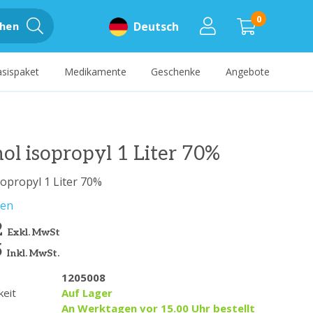
0
hen
Deutsch
sispaket
Medikamente
Geschenke
Angebote
ol isopropyl 1 Liter 70%
sopropyl 1 Liter 70%
sen
2
Exkl. MwSt
5
Inkl. MwSt.
1205008
keit
Auf Lager
An Werktagen vor 15.00 Uhr bestellt