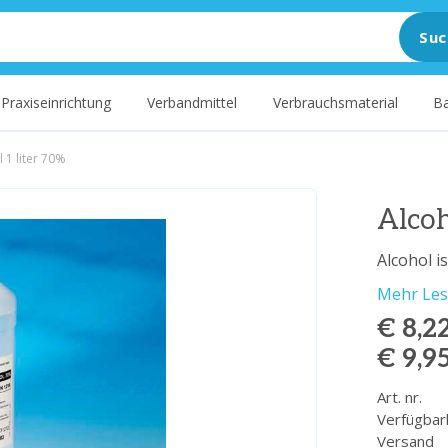
Suc
Praxiseinrichtung
Verbandmittel
Verbrauchsmaterial
Ba
 1 liter 70%
Alcoh
Alcohol i
Mehr Le
€ 8,2
€ 9,9
Art. nr.
Verfügbar
Versand