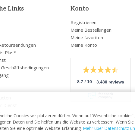
he Links
Konto
Registrieren
Meine Bestellungen
Meine favoriten
 Retoursendungen
Meine Konto
is Plus*
nst
e Geschäftsbedingungen
gang
/
8.7
10
3.480 reviews
ucten
r Dienst
r
welche Cookies wir platzieren dürfen. Wenn auf ‘Wesentliche cookies’
enen Daten und Sie helfen uns die Website zu verbessern. Wenn Sie 
halten Sie eine optimale Website-Erfahrung.
Mehr über Datenschutz un