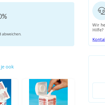
70%
Wir he
Hilfe?
d abweichen.
Konta
je ook